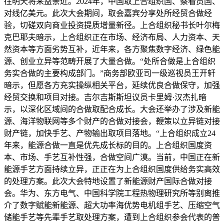
往明天将来益亲近。2024年，中国取上合组织国、察看员国、
对线亿美元。此次大会期间，取会嘉宾分享处所经贸合做经
验，切磋双向商业投资提质增量新径。上合组织秘书长叶尔梅
克巴耶夫暗示，上合组织正在市场、经济布局、人力资本、天
然资本等方面劣势互补，近年来，各方聚焦数字经济、绿色能
源、创业立异等范畴开展了大量合做。“处所合做是上合组织
务实合做的主要构成部门。”商务部欧亚司一级巡视员王开轩
暗示，但愿各方充实操纵相关平台，延续优良合做保守，加强
经贸交换和项目对接。吉尔吉斯斯坦议员卡里姆·汉杰扎暗
示，以深化区域间的合做取配合成长。大会还举办了涉及新能
源、海洋物联网等多个财产的合做对接会，鞭策以立异链对接
财产链，加快手艺、产物输出取项目落地。“上合组织成立24
年来，能源合做一直是优先成长标的目的。上合组织国度资
本、市场、手艺互补性强，合做空间广漠。当前，中国正在新
能源手艺方面持续立异，正正在为上合组织国度供给务实高效
的处理方案。此次大会特地设置了新能源财产国际合做对接
会。华为、东方电气、中国科学院工程热物理研究所等别离推
介了数字赋能新能源、超大功率海优势电机组手艺、压缩空气
储能手艺等先辈手艺取处理方案，遭到上合组织参会代表的普