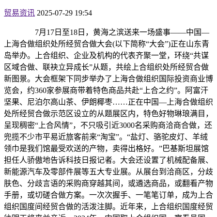
贸易资讯
2025-07-29 19:54
7月17日至18日，黄海之滨送来一场盛事——中国—
上海合做组织处所经贸合做大会(以下简称“大会”)正在山东青
岛举办。上合组织、企业及机构的代表齐聚一堂，环绕“共谋
区域合做、联袂立异成长”从题，共绘上合组织处所经贸合做
新图景。大会框架下同步举办了上海合做组织国际投资商业博
览会，约360家参展商带着特色商品共赴“上合之约”。阿富汗
坚果、尼泊尔高山茶、伊朗椰枣……正在中国—上海合做组织
处所经贸合做示范区设立的从题展区内，特色好物琳琅满目，
呈现稠密“上合风情”，不只吸引近3000名采购商洽商合做，还
兜揽不少市平易近旅客前来“淘宝”。“盐灯、骆驼皮灯、羊绒
领巾是我们馆最受欢送的产物，卖得出格好。”巴基斯坦展馆
担任人骄傲地告诉科技日报记者。大会还设置了机械配备展、
新能源汽车及零部件展等五大专业展。从展台到洽商区，分歧
肤色、分歧言语的采购商穿越其间，或遴选商品，或翻看产物
手册，或切磋合做方案。一次次握手、一笔笔订单，成为上合
组织国度间经贸合做的活泼注脚。近年来，上合组织国度经贸