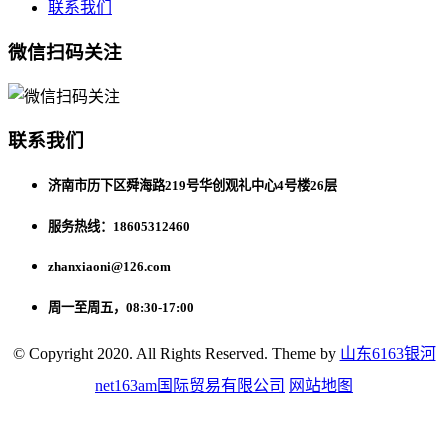
联系我们
微信扫码关注
联系我们
济南市历下区舜海路219号华创观礼中心4号楼26层
服务热线：18605312460
zhanxiaoni@126.com
周一至周五，08:30-17:00
© Copyright 2020. All Rights Reserved. Theme by
山东6163银河
net163am国际贸易有限公司
网站地图