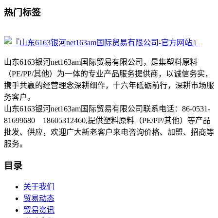
热门标签
山东6163银河net163am国际贸易有限公司，是集塑料原料
（PE/PP/其他）为一体的专业产品服务提供商，以诚信务实，
携手共赢的经营理念深耕细作，十六年砥砺前行，深耕市场服
务客户。
山东6163银河net163am国际贸易有限公司联系电话：86-0531-
81699680 18605312460,提供塑料原料（PE/PP/其他）等产品
批发、供应，欢迎广大新老客户来电咨询价格、加盟、招商等
服务。
目录
关于我们
贸易动态
贸易资讯