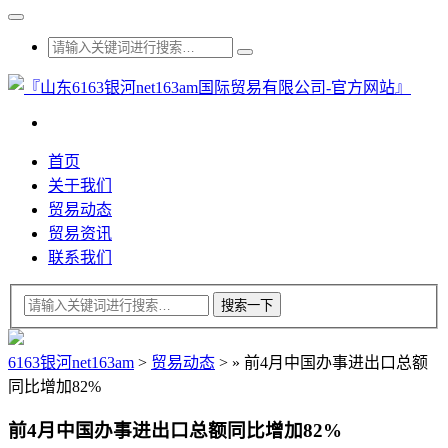
首页
关于我们
贸易动态
贸易资讯
联系我们
6163银河net163am
>
贸易动态
>
»
前4月中国办事进出口总额
同比增加82%
前4月中国办事进出口总额同比增加82%