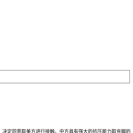
决定同意取美方进行接触。中方具有强大的抗压能力取充脚的