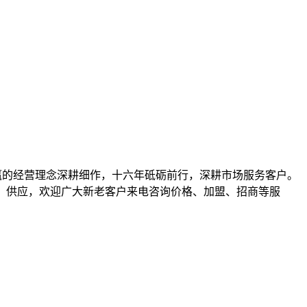
携手共赢的经营理念深耕细作，十六年砥砺前行，深耕市场服务客户。
其他）等产品批发、供应，欢迎广大新老客户来电咨询价格、加盟、招商等服