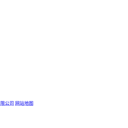
易有限公司
网站地图