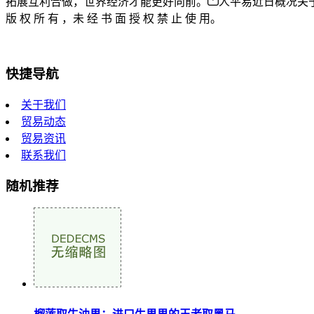
拓展互利合做，世界经济才能更好向前。
人平易近日概况关于
版 权 所 有 ，未 经 书 面 授 权 禁 止 使 用。
快捷导航
关于我们
贸易动态
贸易资讯
联系我们
随机推荐