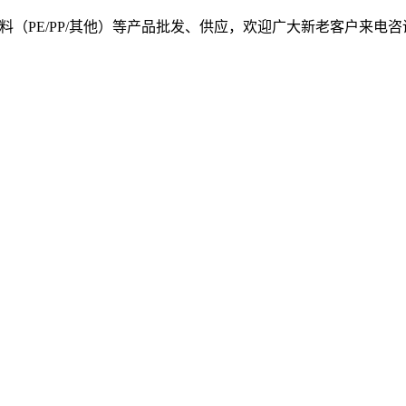
, 我司提供塑料原料（PE/PP/其他）等产品批发、供应，欢迎广大新老客