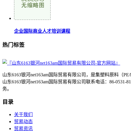
企业国际商业人才培训课程
热门标签
山东6163银河net163am国际贸易有限公司，是集塑料原
山东6163银河net163am国际贸易有限公司联系电话：86-053
务。
目录
关于我们
贸易动态
贸易资讯