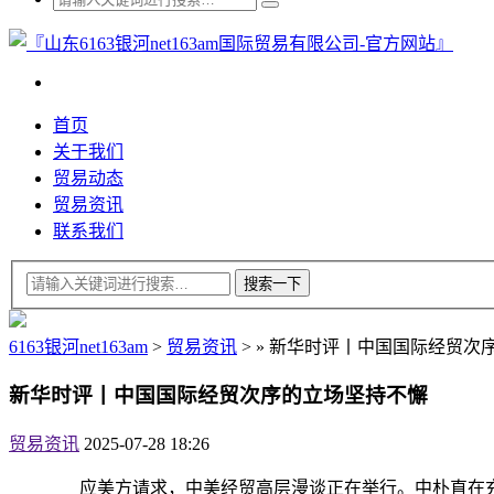
首页
关于我们
贸易动态
贸易资讯
联系我们
6163银河net163am
>
贸易资讯
>
»
新华时评丨中国国际经贸次
新华时评丨中国国际经贸次序的立场坚持不懈
贸易资讯
2025-07-28 18:26
应美方请求，中美经贸高层漫谈正在举行。中朴直在充