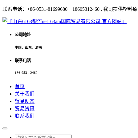
联系电话：+86-0531-81699680 18605312460 
公司地址
中国，山东，济南
联系电话
186-0531-2460
首页
关于我们
贸易动态
贸易资讯
联系我们