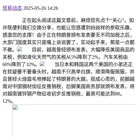
贸易动态
2025-05-26 14:26
正在起头阅读这篇文章前，麻烦您先点个“关心”。如
许既便利我们交换分享，也能让您感遭到纷歧样的参取乐趣，
感激您的支撑！由于正在特朗普颁布发表要无不同加税之后，
大部门国度其实只是嘴上说说罢了，实动起手来，那是一点都
不敢。
目前，越南曾经颁布发表，大幅降低美国商品的
关税，例如液化天然气的关税从5%降到了2%，汽车关税由
60%降到了32%。
当日本和韩国这两个美国的小弟还正
在犹疑要不要垂头时，越南不只高举白旗，顺滑降服佩服，并
且曾经火烧眉毛地捧起了特朗普的大腿。挺成心思的，前脚越
南对中国钢材加征反推销税，后脚美国商务部就颁布发表，将
对越南镀锌钢产物征收初步反推销税，最高可能达到88。
12%。