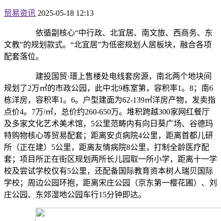
贸易资讯
2025-05-18 12:13
依循副核心“中行政、北宜居、南文旅、西商务、东
文教”的规划款式。“北宜居”为低密规划人居板块，融合各项
配套落位。
建投国贸·瑨上售楼处电线套房源，南北两个地块间
规划了2万㎡的市政公园，此中北9栋室第，容积率1。8；南6
栋洋房，容积率1。6。户型建面为62-139㎡洋房产物，发卖指
点价4。7万/㎡，总价约260-650万。堆积跨越300家网红餐厅
及多家文化艺术美术馆，5公里范畴内有向日葵广场、谷德玛
特购物核心等贸易配套；距离安贞病院4公里，距离首都儿研
所（正在建）5公里，距离友情病院8公里，打制全龄医疗配
套；项目所正在街区规划两所长儿园取一所小学，距离十一学
校及尝试学校仅有5公里，还配备国际教育资本树人瑞贝国际
学校；周边公园环抱，距离宋庄公园（京东第一樱花圃）、刘
庄公园、东郊湿地公园车行15分钟即达。