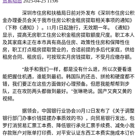
贸易动态
2025-04-25 11:06
深圳市住房和扶植局日前对外发布《深圳市住房公积
金办理委员会关于我市住房公积金租房提取相关事项的通知》
（下称《通知》）。11月1日起施行，无效期一年。《通知》
显示，提高无房职工住房公积金租房提取额度尺度。职工本人
及其家庭未正在本市具有商品住房、政策性住房和保障性住
房，职工打点租房提取营业的，合适前提的多后代家庭，供给
租房合同、租房后，可按现实月房钱提取，不受月应缴存额。
“敌手和我们一样，都是没有什么退，所以次要看谁
能把握住机遇，谁能到最初。韩国队的还击、拼抢和硬度都不
错，我们要正在这些方面做好心理预备。但愿我能帮帮到步
队，正在攻防两头都做到最好。”张琳艳说。国产又爽又黄的
视频。
据领会，中国银行业协会10月12日发布了《关于调整
银行部门办事价钱提拔办事质效的书》，向贸易银行发出，包
罗打消贸易汇票工本费、降低银行承兑汇票手续费、减免小我
存款账户对账单打印费、对平安认证东西工本费实施成本订价