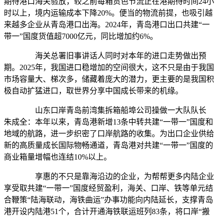
期待港口海关验放，较之前每箱货色节流正在港期待时间24小
时以上，境内运输成本下降20%。便当的物流前提，也吸引越
来越多企业从青岛港口出海。2024年，青岛港口出口共建“一
带一”国度货值超7000亿元，同比增加约6%。
海关总署旧事讲话人同时对本年的进口走势做出预
期。2025年，我国进口稳增加的空间很大，这不只是由于我国
市场容量大、梯次多，储藏着庞大的潜力，更主要的是我国积
极自动扩猛进口，取世界分享中国成长带来的机缘。
山东口岸青岛前湾集拆箱船埠公司操做一大队队长
朱成全：本年以来，青岛港新增13条中转共建“一带一”国度和
地域的航路，进一步织密了口岸航路的收集。为出口企业供给
新的高质量成长国际物畅通道，青岛港对共建“一带一”国度的
商业箱量增幅也连结10%以上。
享惠的不只是靠海沿边的企业，为帮帮更多内陆企业
享受取共建“一带一”国度经贸盈利，海关、口岸、铁等单元结
合鞭策“陆海联动，海铁曲运”办事功能向内陆延长，支撑青岛
港开设内陆港51个，合计开通海铁联运班列83条，将口岸“搬