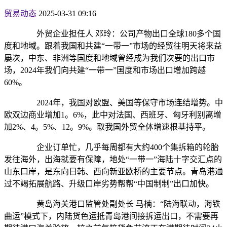
贸易动态
2025-03-31 09:16
外贸企业担任人 邓玲：公司产物出口全球180多个国
度和地域。跟着我国和共建“一带一”市场的经贸往明天将来益
屡次，中东、非洲等国度和地域曾经成为我们次要的出口市
场，2024年我们向共建“一带一”国度和市场出口增加跨越
60%。
2024年，我国对欧盟、美国等保守市场连结增势。中
欧双边商业增加1。6%，此中对法国、西班牙、匈牙利别离增
加2%、4。5%、12。9%。取我国外贸全体增速根基持平。
企业订单忙，几乎每周都有大约400个集拆箱的轮胎
发往海外，出海就要有保障，地处“一带一”海陆十字交汇点的
山东口岸，是东向日韩、西向新亚欧桥的主要节点。青岛港通
过不竭拓展航路、升级口岸劣势帮帮“中国制制”出口加快。
黄岛海关港口监管处副处长 马楠：“陆海联动，海铁
曲运”模式下，内陆货色运抵青岛港间接拆运出口，不需要再