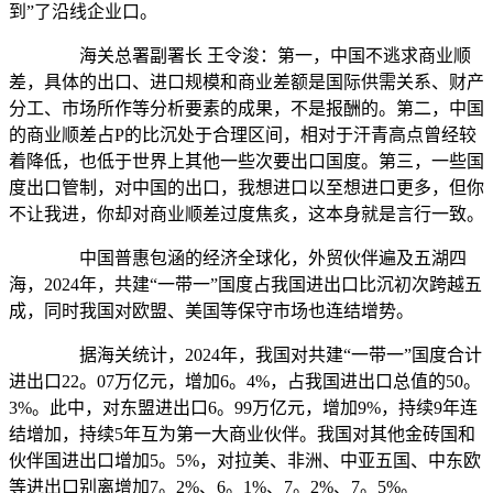
到”了沿线企业口。
海关总署副署长 王令浚：第一，中国不逃求商业顺
差，具体的出口、进口规模和商业差额是国际供需关系、财产
分工、市场所作等分析要素的成果，不是报酬的。第二，中国
的商业顺差占P的比沉处于合理区间，相对于汗青高点曾经较
着降低，也低于世界上其他一些次要出口国度。第三，一些国
度出口管制，对中国的出口，我想进口以至想进口更多，但你
不让我进，你却对商业顺差过度焦炙，这本身就是言行一致。
中国普惠包涵的经济全球化，外贸伙伴遍及五湖四
海，2024年，共建“一带一”国度占我国进出口比沉初次跨越五
成，同时我国对欧盟、美国等保守市场也连结增势。
据海关统计，2024年，我国对共建“一带一”国度合计
进出口22。07万亿元，增加6。4%，占我国进出口总值的50。
3%。此中，对东盟进出口6。99万亿元，增加9%，持续9年连
结增加，持续5年互为第一大商业伙伴。我国对其他金砖国和
伙伴国进出口增加5。5%，对拉美、非洲、中亚五国、中东欧
等进出口别离增加7。2%、6。1%、7。2%、7。5%。