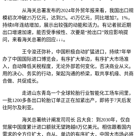
从海关总署发布的2024年外贸年报来看，我国出口规
模初次冲破25万亿元，达到25。45万亿元，同比增加7。1%，
持续8年连结增加，展示出较强的动能和活力。有记者就近期
出口增速加速，能否受季候性、次要是“抢出口”效应影响提
问，来看海关总署的回应↓↓↓。
王令浚还弥补，中国积极自动扩猛进口，持续7年举
办了中国国际进口博览会，有序扩大单边，有序扩大市场准
入，自动降低关税程度，无论外部若何变化，否决商业从义。
用的决心、务实的行动，架起沟通的桥梁，取共享机缘、共商
合做、共促成长。
走进山东青岛一个全球轮胎行业智能化工场车间里，
一批1200多条出口轮胎订单正正在加紧出产，即将于7天后发
往阿尔及利亚。
海关总署统计阐发司司长 吕大良：到2030年，仅自
觉展中国度累计进口额就无望跨越8万亿美元。相信跟着国内
需求的全方位扩大，自从、单边的有序扩大，中国大市场必将