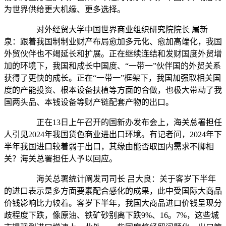
为世界供给更大机缘、更多选择。
对外经贸大学中国世界商业组织研究院院长 屠新
泉：跟着我国制制业财产布局愈加多元化、愈加高端化，我国
外贸伙伴也不竭延长和扩展。正在继续连结和发财国度外贸增
加的环境下，我国和成长中国度、“一带一”伙伴国的外贸关系
获得了更快的成长。正在“一带一”框架下，我国加强取相关国
度的产能投资、根本设备扶植等方面的合做，也极大带动了我
国两头品、本钱设备等财产链配套产物的出口。
正在13日上午召开的国新办发布会上，海关总署担任
人引见2024年我国货色商业进出口环境。有记者问，2024年下
半年我国进口较着弱于出口，其缘由能否取国内需求不脚相
关？海关总署担任人予以回应。
海关总署统计阐发司司长 吕大良：关于客岁下半年
的进口表示是多方面要素配合感化的成果，此中受国际大商品
价钱影响比力较着。客岁下半年，我国大商品进口价钱呈现分
歧程度下跌，像原油、铁矿砂别离下跌9%、16。7%，这些城