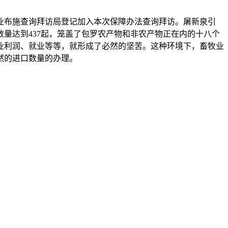
业布施查询拜访局登记加入本次保障办法查询拜访。屠新泉引
总数量达到437起，笼盖了包罗农产物和非农产物正在内的十八个
业利润、就业等等，就形成了必然的坚苦。这种环境下，畜牧业
然的进口数量的办理。