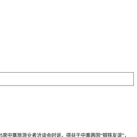
出席中塞旅游业者洽谈会时说，得益于中塞两国“钢铁友谊”，