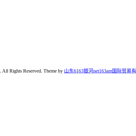
. All Rights Reserved. Theme by
山东6163银河net163am国际贸