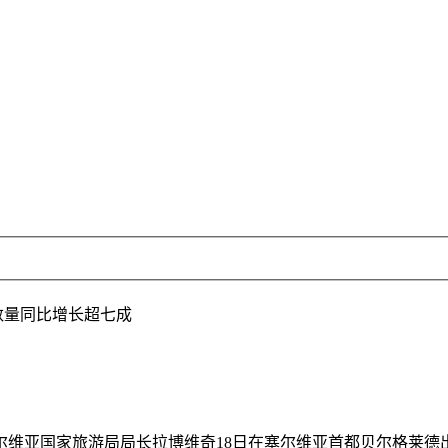
数量同比增长超七成
维亚国家旅游局局长拉博维奇18日在塞尔维亚首都贝尔格莱德