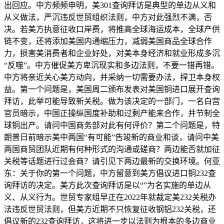
出回应。中方频频申明，美301查询拜访是典型的单边从义和
从义做法，严沉违反世贸组织法则，中方对此强烈不满，否
决。若美方执意征收口岸费，将推高全球海运成本，全球产供
链不变，还将添加美国内通缩压力，减弱美国商品全球合作
力，损害美消费者和企业好处，对美本身经济和就业形成多沉
“反噬”。中方催促美方卑沉现实和多边法则，不要一错再错。
中方将亲近关心美方动向，并采纳一切需要办法，捍卫本身权
益。第一个问题是，美国周二颁布发表对美国铜进口展开查询
拜访，此举可能导致新关税。做为该决定的一部门，一名白宫
官员暗示，中国正操纵国度补助和过剩产能来合作，并节制全
球铜出产。请问中国商务部对此有何评价？第二个问题是，特
朗普日前暗示美中两国“有可能”告竣新的商业和谈，请问中美
两国商贸团队近期有何种形式的沟通或磋商？两边能否就加征
关税等话题进行过会商？请引见下两边最新的交换环境。何亚
东：关于你的第一个问题，中方留意到美方倡议进口铜232查
询拜访的决定。美方此次查询拜访是以“”为名实施的单边从
义、从义行为。世贸专家组早正在2022年就裁定美232关税办
法违反世贸法则，但美方近期不只恢复征收钢铝232关税，还
倡议新的232查询拜访，这将进一步以法则为根本的多边商业