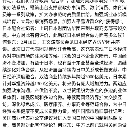
行动。我们将打好政策“组合拳”，加速完美办事消费“1+N”政
策办法系统，鞭策出台支撑家政办事消费、数字消费、体育消
费等一系列政策，扩大办事范畴高质量供给。加强新业态新模
式培育，立异办事消费场景，加强人平易近群众的“获得感”。
日本配合社记者：上周日本财团访华团来到并取商务部带领交
换。中方对此有何评价，此后取日本经贸合做方面有多么候？
何亚东：2月18日，王文涛部长会见日本经济界访华团并座
谈。此次日方代表团规模创汗青新高，这充实表现了日本经济
界对中国市场的注沉和等候。取会的日本企业家暗示，中国经
济不变增加，有益于日本，也有益于东亚甚至全球经济，愿继
续深化对华合做，从经济层面持续为日中关系成长做贡献。中
日经济深度融合，双边商业持续多年跨越3000亿美元，日本累
计对华投资跨越1300亿美元，将来仍有庞大增加潜力。两边应
加强政策沟通，产供链不变，以世贸组织为焦点的多边商业体
系体例，加强区域和多边合做。等候两国经济界扩大交换互
访，深化绿色成长、医疗康养、办事商业等范畴合做，为中日
经贸关系健康不变成长贡献力量。美国国际市场旧事社记者：
美国商业代表办公室建议对进入美国口岸的中国制制船舶收
费，商务部对此有何评论？何亚东：中方此前已就相关问题做