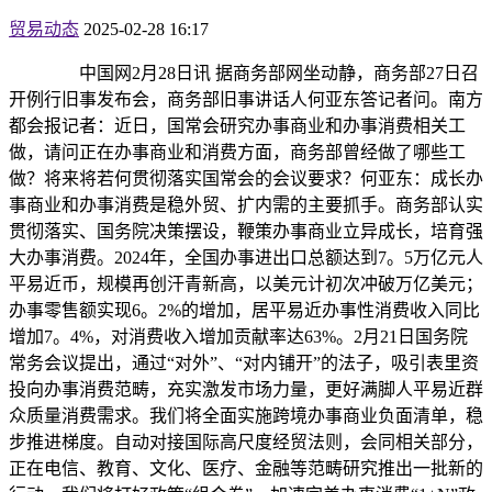
贸易动态
2025-02-28 16:17
中国网2月28日讯 据商务部网坐动静，商务部27日召
开例行旧事发布会，商务部旧事讲话人何亚东答记者问。南方
都会报记者：近日，国常会研究办事商业和办事消费相关工
做，请问正在办事商业和消费方面，商务部曾经做了哪些工
做？将来将若何贯彻落实国常会的会议要求？何亚东：成长办
事商业和办事消费是稳外贸、扩内需的主要抓手。商务部认实
贯彻落实、国务院决策摆设，鞭策办事商业立异成长，培育强
大办事消费。2024年，全国办事进出口总额达到7。5万亿元人
平易近币，规模再创汗青新高，以美元计初次冲破万亿美元；
办事零售额实现6。2%的增加，居平易近办事性消费收入同比
增加7。4%，对消费收入增加贡献率达63%。2月21日国务院
常务会议提出，通过“对外”、“对内铺开”的法子，吸引表里资
投向办事消费范畴，充实激发市场力量，更好满脚人平易近群
众质量消费需求。我们将全面实施跨境办事商业负面清单，稳
步推进梯度。自动对接国际高尺度经贸法则，会同相关部分，
正在电信、教育、文化、医疗、金融等范畴研究推出一批新的