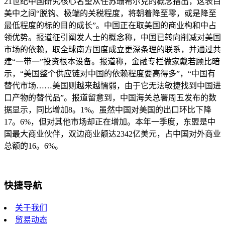
21世纪中国研究核心名望从任苏珊希尔克的概念指出，这表白
美中之间“脱钩、极端的关税程度，将朝着降至零，或是降至
最低程度的标的目的成长”。中国正在取美国的商业构和中占
领优势。报道征引阐发人士的概念称，中国已转向削减对美国
市场的依赖，取全球南方国度成立更深条理的联系，并通过共
建“一带一”投资根本设备。报道称，金融专栏做家戴若顾比暗
示，“美国整个供应链对中国的依赖程度要高得多”，“中国有
替代市场……美国则越来越懦弱，由于它无法敏捷找到中国进
口产物的替代品”。报道留意到，中国海关总署周五发布的数
据显示，同比增加8。1%。虽然中国对美国的出口环比下降
17。6%，但对其他市场却正在增加。本年一季度，东盟是中
国最大商业伙伴，双边商业额达2342亿美元，占中国对外商业
总额的16。6%。
快捷导航
关于我们
贸易动态