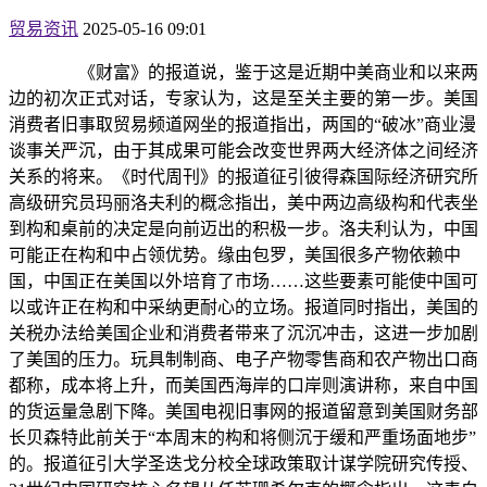
贸易资讯
2025-05-16 09:01
《财富》的报道说，鉴于这是近期中美商业和以来两
边的初次正式对话，专家认为，这是至关主要的第一步。美国
消费者旧事取贸易频道网坐的报道指出，两国的“破冰”商业漫
谈事关严沉，由于其成果可能会改变世界两大经济体之间经济
关系的将来。《时代周刊》的报道征引彼得森国际经济研究所
高级研究员玛丽洛夫利的概念指出，美中两边高级构和代表坐
到构和桌前的决定是向前迈出的积极一步。洛夫利认为，中国
可能正在构和中占领优势。缘由包罗，美国很多产物依赖中
国，中国正在美国以外培育了市场……这些要素可能使中国可
以或许正在构和中采纳更耐心的立场。报道同时指出，美国的
关税办法给美国企业和消费者带来了沉沉冲击，这进一步加剧
了美国的压力。玩具制制商、电子产物零售商和农产物出口商
都称，成本将上升，而美国西海岸的口岸则演讲称，来自中国
的货运量急剧下降。美国电视旧事网的报道留意到美国财务部
长贝森特此前关于“本周末的构和将侧沉于缓和严重场面地步”
的。报道征引大学圣迭戈分校全球政策取计谋学院研究传授、