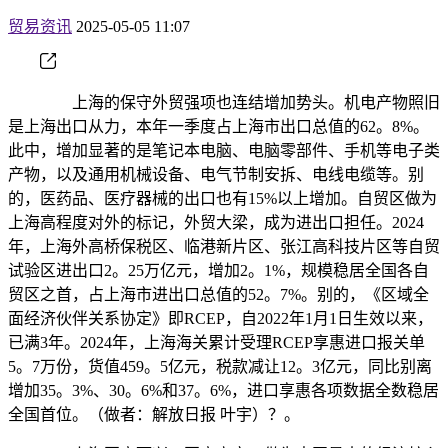
贸易资讯
2025-05-05 11:07
上海的保守外贸强项也连结增加势头。机电产物照旧
是上海出口从力，本年一季度占上海市出口总值的62。8%。
此中，增加显著的是笔记本电脑、电脑零部件、手机等电子类
产物，以及通用机械设备、电气节制安拆、电线电缆等。别
的，医药品、医疗器械的出口也有15%以上增加。自贸区做为
上海高程度对外的标记，外贸大梁，成为进出口担任。2024
年，上海外高桥保税区、临港新片区、张江高科技片区等自贸
试验区进出口2。25万亿元，增加2。1%，规模稳居全国各自
贸区之首，占上海市进出口总值的52。7%。别的，《区域全
面经济伙伴关系协定》即RCEP，自2022年1月1日生效以来，
已满3年。2024年，上海海关累计受理RCEP享惠进口报关单
5。7万份，货值459。5亿元，税款减让12。3亿元，同比别离
增加35。3%、30。6%和37。6%，进口享惠各项数据全数稳居
全国首位。（做者：解放日报 叶宇）？。