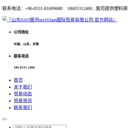
联系电话：+86-0531-81699680 18605312460 
公司地址
中国，山东，济南
联系电话
186-0531-2460
首页
关于我们
贸易动态
贸易资讯
联系我们