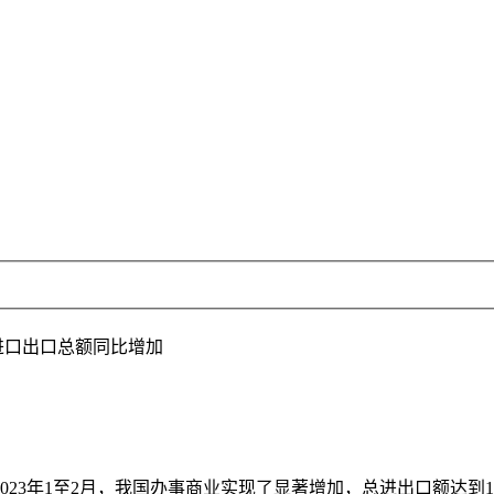
进口出口总额同比增加
3年1至2月，我国办事商业实现了显著增加，总进出口额达到13