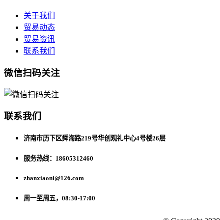
关于我们
贸易动态
贸易资讯
联系我们
微信扫码关注
联系我们
济南市历下区舜海路219号华创观礼中心4号楼26层
服务热线：18605312460
zhanxiaoni@126.com
周一至周五，08:30-17:00