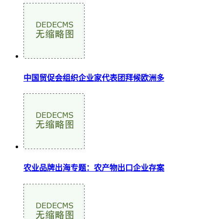
中国贸促会组织企业家代表团拜候欧洲多
农业品牌出海专题：农产物出口企业存案