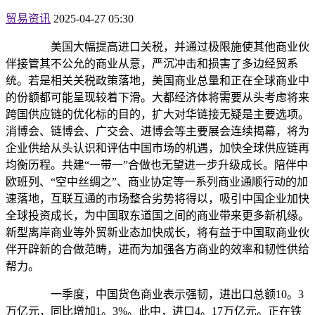
贸易资讯
2025-04-27 05:30
美国大幅提高进口关税，并通过极限施使其他商业伙
伴接管其不公允的商业从意，严沉冲击和损害了多边经贸系
统。若是相关关税政策落地，美国商业总量和正在全球商业中
的份额都可能呈现较着下滑。大都经济体将需要从头考虑将来
跨国供应链的优化标的目的，扩大对华链接无疑是主要选项。
消博会、链博会、广交会、进博会等主要展会连续揭幕，将为
企业供给从头认识和评估中国市场的机遇，加快全球供应链再
均衡历程。共建“一带一”合做也无望进一步升级成长。陪伴中
欧班列、“空中丝绸之”、商业协定等一系列商业通顺行动的加
速落地，互联互通的市场整合劣势将得以，吸引中国企业加快
全球投资成长，为中国取东道国之间的商业带来更多新机缘。
新型离岸商业等外贸新业态加快成长，将有益于中国取商业伙
伴开辟新的合做范畴，进而为加强各方商业的效率和韧性供给
帮力。
一季度，中国货色商业表示强韧，进出口总额10。3
万亿元，同比增加1。3%。此中，进口4。17万亿元。正在铁