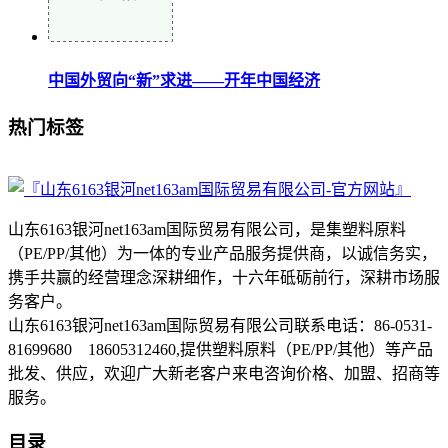
中国外贸向“新”求进——开年中国经济
热门标签
山东6163银河net163am国际贸易有限公司，是集塑料原料
（PE/PP/其他）为一体的专业产品服务提供商，以诚信务实，
携手共赢的经营理念深耕细作，十六年砥砺前行，深耕市场服
务客户。
山东6163银河net163am国际贸易有限公司联系电话：86-0531-
81699680 18605312460,提供塑料原料（PE/PP/其他）等产品
批发、供应，欢迎广大新老客户来电咨询价格、加盟、招商等
服务。
目录