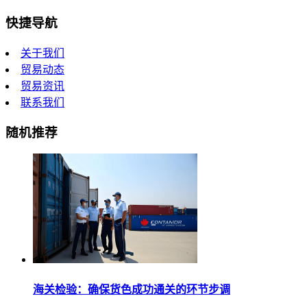
快捷导航
关于我们
贸易动态
贸易资讯
联系我们
随机推荐
海关检验：确保货色成功通关的环节步调