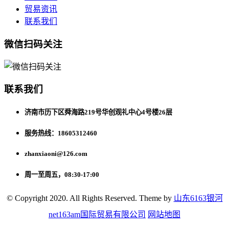
贸易资讯
联系我们
微信扫码关注
联系我们
济南市历下区舜海路219号华创观礼中心4号楼26层
服务热线：18605312460
zhanxiaoni@126.com
周一至周五，08:30-17:00
© Copyright 2020. All Rights Reserved. Theme by
山东6163银河
net163am国际贸易有限公司
网站地图