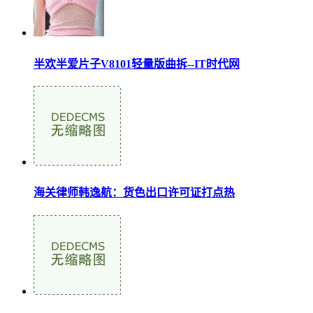
半欢半爱片子V8101轻量版曲拆--IT时代网
海关律师韩逸航：货色出口许可证打点热