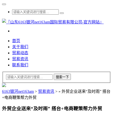
首页
关于我们
贸易动态
贸易资讯
联系我们
6163银河net163am
>
贸易资讯
>
»
外贸企业送来“及时雨” 搭台
+电商鞭策帮力外贸
外贸企业送来“及时雨” 搭台+电商鞭策帮力外贸