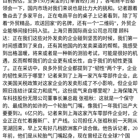
目前预估，至多150万美金的订单曾经打消了，各电商平台都
领会一下，国内市场对我们来说也是比力大的挑和。记者跟着
鲁焱去了多家平台，正在电商平台的桌子上记者看到，除了写
着“外贸精品，欢送回家”的名牌，还有一个“二维码”，外贸企
业能够间接扫码入驻。上海贝晋国际商业公司总司理 顾科
达：正在我们这些对外发卖的企业碰到坚苦的时候，我们第一
时间感遭到了来自，还有其他国内的发卖渠道的帮帮。我感受
到出格温暖，将来或者是一种新的测验考试，可能是很好的机
遇，反而帮帮我们的企业更有成长性，由于我们的韧性更强
了。正在采访中，良多外贸企业都提到了“韧性”两个字，企业
的韧性来历于哪里？记者来到了上海一家汽车零部件企业，此
次美国关税政策对这家企业的发卖形成了不小影响，但企业却
照旧连结计谋定力和底气，这份底气来自哪里呢？上海保隆汽
车科技股份无限公司董事长兼总裁 张祖秋：这就是一个保守
的、最成熟的如许的一个轮胎气门嘴，像我们一年我们出产大
要要到2。6亿只的。记者来到上海这家汽车零部件企业时，企
业正正在忙着搬新厂、扩产线。公司担任人张祖秋前一天刚从
芜湖回来，早上又有好几档欧洲客户谈合做。他告诉记者，20
年前，他们是从轮胎气门嘴起身，现在曾经正在全球7个国