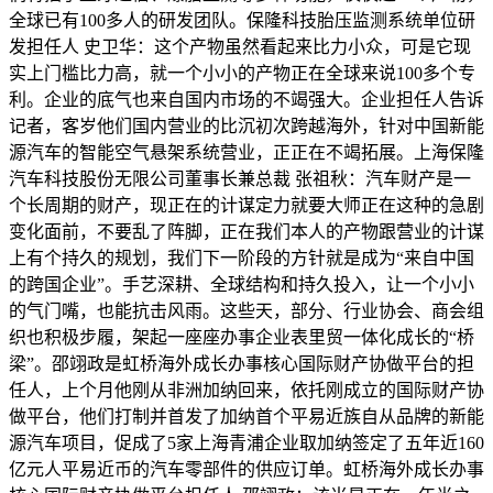
全球已有100多人的研发团队。保隆科技胎压监测系统单位研
发担任人 史卫华：这个产物虽然看起来比力小众，可是它现
实上门槛比力高，就一个小小的产物正在全球来说100多个专
利。企业的底气也来自国内市场的不竭强大。企业担任人告诉
记者，客岁他们国内营业的比沉初次跨越海外，针对中国新能
源汽车的智能空气悬架系统营业，正正在不竭拓展。上海保隆
汽车科技股份无限公司董事长兼总裁 张祖秋：汽车财产是一
个长周期的财产，现正在的计谋定力就要大师正在这种的急剧
变化面前，不要乱了阵脚，正在我们本人的产物跟营业的计谋
上有个持久的规划，我们下一阶段的方针就是成为“来自中国
的跨国企业”。手艺深耕、全球结构和持久投入，让一个小小
的气门嘴，也能抗击风雨。这些天，部分、行业协会、商会组
织也积极步履，架起一座座办事企业表里贸一体化成长的“桥
梁”。邵翊政是虹桥海外成长办事核心国际财产协做平台的担
任人，上个月他刚从非洲加纳回来，依托刚成立的国际财产协
做平台，他们打制并首发了加纳首个平易近族自从品牌的新能
源汽车项目，促成了5家上海青浦企业取加纳签定了五年近160
亿元人平易近币的汽车零部件的供应订单。虹桥海外成长办事