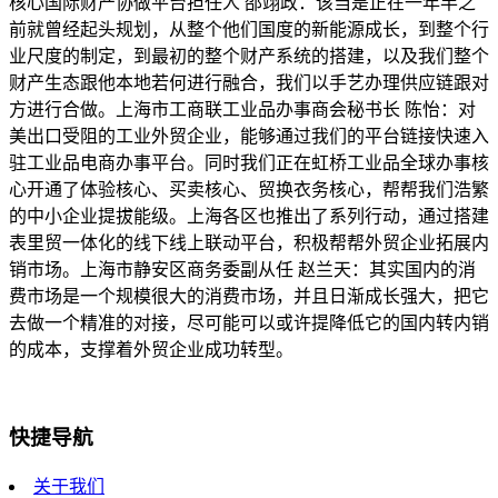
核心国际财产协做平台担任人 邵翊政：该当是正在一年半之
前就曾经起头规划，从整个他们国度的新能源成长，到整个行
业尺度的制定，到最初的整个财产系统的搭建，以及我们整个
财产生态跟他本地若何进行融合，我们以手艺办理供应链跟对
方进行合做。上海市工商联工业品办事商会秘书长 陈怡：对
美出口受阻的工业外贸企业，能够通过我们的平台链接快速入
驻工业品电商办事平台。同时我们正在虹桥工业品全球办事核
心开通了体验核心、买卖核心、贸换衣务核心，帮帮我们浩繁
的中小企业提拔能级。上海各区也推出了系列行动，通过搭建
表里贸一体化的线下线上联动平台，积极帮帮外贸企业拓展内
销市场。上海市静安区商务委副从任 赵兰天：其实国内的消
费市场是一个规模很大的消费市场，并且日渐成长强大，把它
去做一个精准的对接，尽可能可以或许提降低它的国内转内销
的成本，支撑着外贸企业成功转型。
快捷导航
关于我们