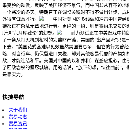
串变脸的动做，反映了美国经济不景气，而中国却从容不迫地
一个寒冷的冬天。特朗普正在调整关税时不得不做出让步，成果
外得有诚意才行。
中国对美国的多线做和冲击中国曾经
链都正在杂乱无章地进行着。更绝的一招，则是将尚未交货的
所谓“六月库藏论”的幻想。
耐力测试正在中美逛戏中特
了一条从打火机到棺材的完整财产链，美国的“出产回流”只是
下去。”美国花式套难以见效虽然美国要息争，但它的行为曾经
略，对自行车、仍保留进口关税，却对其他容易代替的产物如
敌，才能连结和平。美国对中国的以和养和计谋感应担心，由
了匹敌霸权的坚忍城墙。用的话说，“放下幻想，怯往曲前”
是靠实力。
快捷导航
关于我们
贸易动态
贸易资讯