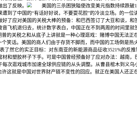
做出了反映。
美国的三杀困狭隘使改变美元指数持续跌破1
遭到了中国的“有话好好说，不要耍花腔”的冷淡立场。的一位
做好了应对美国的关税大棒的预备：和巴西签订了大豆和谈，和
波音飞机退归去，统计数字表白，中国正在不到两周的时间里就
朗普的关税之和从底子上讲就是一种心理逛戏：赌博中国无法正
一个笑话。美国的商人们由于存货不脚而，而中国的工场倒是热
表了然它的实正目标：对东南亚的新能源商品征收3521%的反
棺材和塑胶杯子下手。可是中国曾经预备好了应对办法：越南，
于每次逛戏城市加速全球供应链的从头调整。从曹县棺木到义乌小
，也许这就是中国对世界财产链不变性的回应。就正在美国人还正