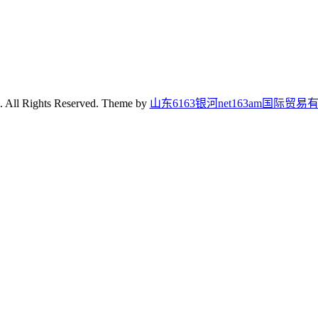
. All Rights Reserved. Theme by
山东6163银河net163am国际贸