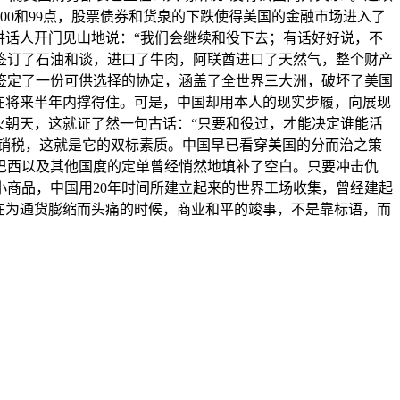
00和99点，股票债券和货泉的下跌使得美国的金融市场进入了
讲话人开门见山地说：“我们会继续和役下去；有话好好说，不
签订了石油和谈，进口了牛肉，阿联酋进口了天然气，整个财产
签定了一份可供选择的协定，涵盖了全世界三大洲，破坏了美国
在将来半年内撑得住。可是，中国却用本人的现实步履，向展现
火朝天，这就证了然一句古话：“只要和役过，才能决定谁能活
推销税，这就是它的双标素质。中国早已看穿美国的分而治之策
巴西以及其他国度的定单曾经悄然地填补了空白。只要冲击仇
商品，中国用20年时间所建立起来的世界工场收集，曾经建起
在为通货膨缩而头痛的时候，商业和平的竣事，不是靠标语，而