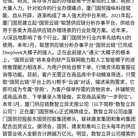
仓储、物流、库存等方面的办理都是十分繁琐的工做，耗损了
大量人力。针对如许的行业办理痛点，厦门国贸操纵科技赋
能、自从开辟，逐渐构成了本人强大的中台系统。2021年起，
厦门国贸建立起“国贸云链”聪慧供应链分析办事平台，供给合
用于各类大商品供应链办理场景的行业处理方案。近年来，
AI深远地影响了各个行业。厦门国贸外行业内率先结构AI的
使用。本年2月，聪慧供应链分析办事平台“国贸云链”已完成
DeepSeek大模子的接入。正在此前接入“通义”大模子的根本
上，“国贸云链”将本身的财产互联网能力取人工智能模子的进
修推理能力相连系，为用户供给自帮下单、行情资讯取客服征
询等功能。目前，客户无需正在商品库中手动精准筛选，只需
取“国贸云链”平台上的AI帮手“云诚”对话，描述采购需求，它
即可成为专属“导购”，为客户保举所需的货物资本，并辅帮完
成商品消息、下单量录入等操做，实现商品采购“一步到位”。
本年3月，厦门供应链数智立异无限公司（以下简称“数智立异
公司”）正在厦门国贸核心正式揭牌成立。数智立异公司由厦
门国贸控股股东国贸控股集团牵头，联袂建发集团和象屿集团
配合出资设立。据领会，国贸、建发和象屿三巨头每年的供应
链营业收入金额合计跨越万亿元。明显，数智立异公司摸索的