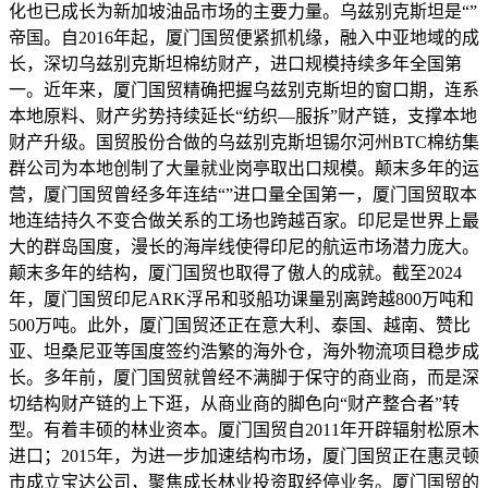
化也已成长为新加坡油品市场的主要力量。乌兹别克斯坦是“”
帝国。自2016年起，厦门国贸便紧抓机缘，融入中亚地域的成
长，深切乌兹别克斯坦棉纺财产，进口规模持续多年全国第
一。近年来，厦门国贸精确把握乌兹别克斯坦的窗口期，连系
本地原料、财产劣势持续延长“纺织—服拆”财产链，支撑本地
财产升级。国贸股份合做的乌兹别克斯坦锡尔河州BTC棉纺集
群公司为本地创制了大量就业岗亭取出口规模。颠末多年的运
营，厦门国贸曾经多年连结“”进口量全国第一，厦门国贸取本
地连结持久不变合做关系的工场也跨越百家。印尼是世界上最
大的群岛国度，漫长的海岸线使得印尼的航运市场潜力庞大。
颠末多年的结构，厦门国贸也取得了傲人的成就。截至2024
年，厦门国贸印尼ARK浮吊和驳船功课量别离跨越800万吨和
500万吨。此外，厦门国贸还正在意大利、泰国、越南、赞比
亚、坦桑尼亚等国度签约浩繁的海外仓，海外物流项目稳步成
长。多年前，厦门国贸就曾经不满脚于保守的商业商，而是深
切结构财产链的上下逛，从商业商的脚色向“财产整合者”转
型。有着丰硕的林业资本。厦门国贸自2011年开辟辐射松原木
进口；2015年，为进一步加速结构市场，厦门国贸正在惠灵顿
市成立宝达公司，聚焦成长林业投资取经停业务。厦门国贸的