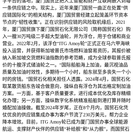
字平台的落地，厦门国贸正把人工智能和财产互联网嵌入到每
一条供应链之中。现实上，近年来厦门国贸一曲正在处置“供
应链国际化”的相关结构，厦门国贸曾经建立起笼盖环节资本
节点的“韧性收集”。正在识别供应链的风险取机缘后，2021
年，厦门国贸旗下厦门国贸石化无限公司（简称国贸石化）购
入一艘30万吨级二手超大型油轮，并为浮仓，用于仓储和商业
营业。2022年2月，该浮仓“ITG Amoy轮”正式正在马六甲海峡
投入运营，并获得新加坡普氏市场燃料油窗易资历，其报价被
纳入新加坡交货燃料油指数的参考范畴，成为全球参取普氏报
价的十艘浮式储油轮之一。“国际船舶海上加油，最沉视油品
质量及加油时效性，多期待一个小时，船东就至多丧失一个小
时的房钱。”国贸石化相关担任人透露。2024年4月，国贸石化
取某散货船东告竣合做意向，操纵自有浮仓为其出格定制加油
方案。一方面，基于客户质量要求，进行成本优化及库存精细
化办理；另一方面，操纵数字化系统精准船舶到港打算并随时
婚配加油操做。截至2024年岁尾，正在8个月内，国贸石化凭
仗优良的供应链集成办事为客户节流了230万美元，帮力企业
降本增效。目前，ITG Amoy轮已成为厦门国贸办事全球能源
航运、支撑财产伙伴的供应链“补给舰”和“从力舰”，而国贸石