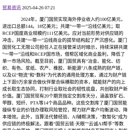
贸易资讯
2025-04-26 07:21
2024年，厦门国贸实现海外停业收入约100亿美元，
进出口总额144。18亿美元；共建“一带一”沿线亿美元；取
RCEP国度商业规模约111亿美元。应对当前形势对供应链的
冲击，共建“一带一”沿线商业的提早结构起了严沉感化。厦门
国贸化工无限公司担任人正在接管采访时暗示，持续深耕共建
“一带一”沿线和RCEP国市场，借帮区域化商业盈利，降低了
单一市场风险。截至目前，厦门国贸具有“冶金、能化、纺
织、有色、浆纸、农产、橡胶、新能源”八条成熟的财产链，
以及以“物流”和“数科”为代表的通用处理方案，通过为财产链
上下逛9万余家合做伙伴聚合纵横取的资本，赋能财产的向上
成长取生态协同，打制行业取社会的韧性底盘，共创取财产新
价值。厦门国贸现有20个期货指定交割库天分，涵盖铁矿石、
甲醇、短纤、PTA等14个商品品种。这些交割库了厦门国贸能
操纵专业的价钱办理取风险管控，帮力财产客户均衡波动、降
本增效。此外，当算法代替经验、AI辅帮决策，“数智化”成为
供应链的终极解法。跟着“国贸云链·天眼”“云诚AI帮手”等数