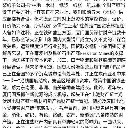
浆纸子公司把“林地—木材—纸浆—纸张—纸成品”全财产链当
做了首要方针。“其实正在营业上，我们和前五大（木材）供
应商都有合做。但考虑到其时对上逛资本的掌控较弱，议价、
订价能力不强，所以我们必需‘往上走’‘往外走’”国贸农林担任
人曾如许注释。正在铁矿营业方面，厦门国贸深耕财产链数十
年，已取全球支流矿山和国内大型钢厂成立持久不变的计谋合
做关系，运营程度位居行业前列。国贸取永钢矿业集团签订谅
解备忘录，正在南澳州及铁矿石出产商Peak Iron Mines的支撑
下，两边将正在资本包销、加工、口岸物流和钢铁脱碳等范畴
开展合做。颠末多年沉淀，国贸股份冶金营业旗下“启润”品牌
已正在全国30多个沉点城市设有处事处，并正在东南亚和中东
“一带一”沿线国度结构，笼盖区域钢铁资本，鞭策中国钢铁全
球，帮力东南亚、非洲、南美等地基建成长。此外，近年来，
厦门国贸抓住新能源的成长机缘，起头正在“电池财产链”“光
伏风电财产链”“新材料新产物财产链”“氢能、储能及废旧电池
收受接管财产链”范畴发力。截至目前，厦门国贸曾经具有“冶
金、能化、纺织、有色、浆纸、农产、新能源”八条成熟的财
产链，正在这些财产内部具有举脚轻沉的影响力。一曲以来，