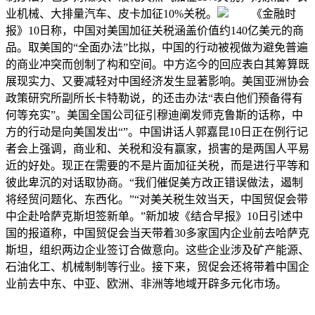
业机械、大排量汽车、皮卡加征10%关税。
《金融时
报》10日称，中国对美国加征关税涵盖价值约140亿美元的商
品。取美国的“全面办法”比拟，中国的行动被视做为避免普遍
的商业冲突而创制了构和空间。中方迄今的回应表白其筹算既
展现实力、又要减轻对中国经济发生显著影响。美国亚洲协会
政策研究所副所长卡特勒说，的还击办法“表白他们预备得有
何等充实”。美国全国公司征引穆迪阐发师克鲁斯的话称，中
方的行动是向美国发出“”。中国讲话人郭嘉昆10日正在例行记
者会上强调，商业和、关税和没有赢家，损害的是两国人平易
近的好处。现正在需要的不是片面加征关税，而是进行平等和
彼此卑沉的对话取协商。“我们催促美方改正错误做法，遏制
将经贸问题化、东西化。”“对美关税生效当天，中国贸促会带
中企赴哈萨克斯坦签新单。”新加坡《结合早报》10日引述中
国的报道称，中国贸促会当天带着30多家国内企业前去哈萨克
斯坦，组织两边企业签订合做意向。这些企业涉及矿产能源、
石油化工、机械制制等行业。接下来，贸促会还将带着中国企
业前去中东、中亚、欧洲、非洲等地域开辟多元化市场。