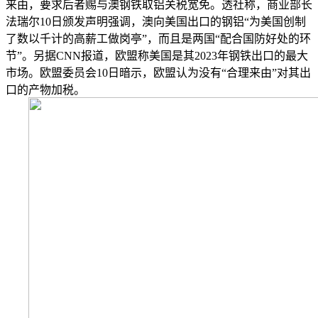
来由，要求后者赐与澳钢铁取铝关税宽免。透社称，商业部长
法瑞尔10日颁发声明强调，澳向美国出口的钢铝“为美国创制
了数以千计的高薪工做岗亭”，而且是两国“配合国防好处的环
节”。另据CNN报道，欧盟称美国是其2023年钢铁出口的最大
市场。欧盟委员会10日暗示，欧盟认为没有“合理来由”对其出
口的产物加税。