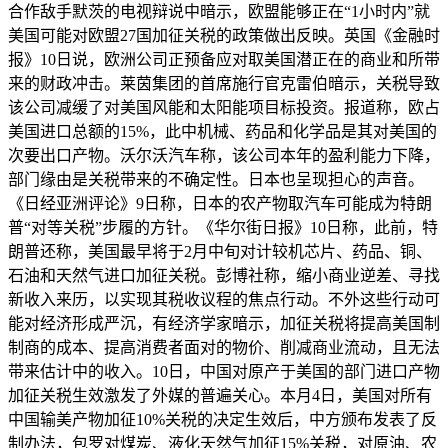
合作敌手默茨的电视辩说中暗示，欧盟能够正在“1小时内”就
美国可能对欧盟27国加征关税的政策做出反映。英国《金融时
报》10日说，欧洲公司正预备应对取美国潜正在的商业和所带
来的财政冲击。莱茵集团的首席施行官克雷伯暗示，关税导致
该公司减缓了对美国风能和太阳能项目标投资。报道称，欧占
美国进口总额的15%，此中机械、药品和化学品是其对美国的
次要出口产物。沃尔沃汽车称，该公司本年的盈利能力下降，
部门缘由是关税带来的不确定性。日本也呈现担心的声音。
《日经亚洲评论》9日称，日本的农产物取汽车可能成为特朗
普“对等关税”步履的方针。《华尔街日报》10日称，此前，特
朗普还称，美国最早将于2月中旬对计较机芯片、药品、铜、
石油和天然气进口加征关税。彭博社称，缩小商业逆差、寻找
新收入来历，以实现其税收议程的焦点行动。不外这些行动可
能对经济形成严沉，有经济学家暗示，加征关税将提高美国制
制商的成本、提高消费者面对的物价、削减商业流动，且无法
带来估计中的收入。10日，中国对原产于美国的部门进口产物
加征关税生效激发了外媒的普遍关心。本月4日，美国对所有
中国输美产物加征10%关税的决定生效后，中方颁布发表了反
制办法，包罗对煤炭、液化天然气加征15%关税，对原油、农