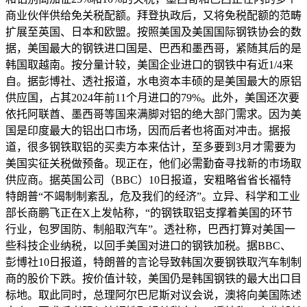
商业伙伴供给免关税配额。拜登执政后，又将免税配额的范畴
扩展至英国、日本和欧盟。按照美国及美国国际钢铁协会的数
据，美国最大的钢铁进口国是、巴西和墨西哥，紧随其后的是
韩国取越南。按分量计较，美国企业进口的钢铁中有近1/4来
自。据彭博社、透社报道，水电资本丰硕的是美国最大的原铝
供应国，占其2024年前11个月进口的79%。此外，美国还次要
依托阿联酋、墨西哥等国来满脚对铝的绝大部门需求。因为美
国是印度最大的铝出口市场，因而后者也将面对冲击。据报
道，很多钢铁取铝的买卖方本来估计，至多要到3月才需要为
美国实征关税做预备。现正在，他们必需勤奋寻找新的市场取
供应商。据英国公司（BBC）10日报道，安粗略省省长福特
特朗普“不竭制制紊乱，危及我们的经济”。立异、科学和工业
部长商鹏飞正在X上发帖称，“的钢铁取铝支撑着美国的环节
行业，包罗国防、制船取汽车”。透社称，巴西打算对美国一
些科技企业纳税，以回手美国对进口的钢铁加税。据BBC、
彭博社10日报道，特朗普的言论导致韩国次要钢铁取汽车制制
商的股价下跌。按价值计较，美国仍是韩国钢铁的最大出口目
标地。取此同时，总理阿尔巴尼斯对议会说，澳将向美国陈述