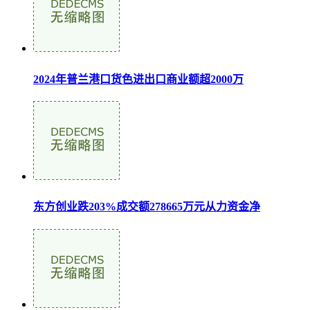
2024年普兰港口货色进出口商业额超2000万
东方创业跌203%成交额278665万元从力资金净