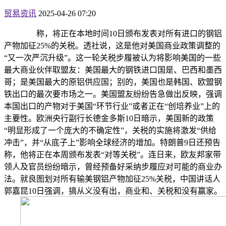
贸易资讯
2025-04-26 07:20
称，将正在本地时间10日颁布发表对所有进口的钢铝
产物加征25%的关税。透社说，这是他对美国商业政策调整的
“又一次严沉升级”。这一轮关税步履被认为将影响美国的一些
最大商业伙伴取盟友：美国最大的钢铁进口国是、巴西和墨西
哥；是美国最大的原铝供应国；别的，美国也是韩国、欧盟钢
铁出口的最次要市场之一。美国盟友纷纷告急做出反映，强调
本国出口的产物对于美国“环节行业”或者正在“创培养业”上的
主要性。欧洲央行副行长德金多斯10日暗示，美国新的政策
“明显形成了一个庞大的不确定性”，关税的实施将激发“供给
冲击”，并“从底子上”影响全球经济的增加。特朗普9日还预告
称，他将正在本周颁布发表“对等关税”。连日来，欧友邦家带
领人及官员纷纷暗示，曾经预备好采纳步履应对可能的商业办
法。就良图划对所有输美钢铝产物加征25%关税，中国讲话人
郭嘉昆10日强调，搞从义没有出，商业和、关税和没有赢家。