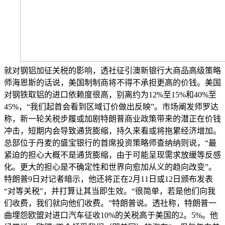
就对钢铝加征关税的影响，透社征引澳新银行大商品高级策略
师海恩斯的话说，美国制制商将不得不承担更高的价钱。美国
对钢铁取铝的进口依赖度很高，别离约为12%至15%和40%至
45%，“我们起首会看到区域订价做出反映”。市场阐发师罗达
称，新一轮关税步履或加剧特朗普商业政策带来的潜正在价钱
冲击，短期内会导致通货膨缩，持久来看或将拖累经济增加。
总部位于丹麦的盛宝银行的首席投资策略师查纳纳则说，“最
紧迫的担心大概不是通货膨缩，由于可能呈现需求放缓等反感
化。更大的担心是不确定性和世界向愈加从义的趋向改变”。
特朗普9日对记者暗示，他还将正在2月11日或12日颁布发表
“对等关税”，并打算让其当即生效。“很简单，若是他们向我
们收费，我们就向他们收费。”特朗普说。透社称，特朗普一
曲埋怨欧盟对进口汽车征收10%的关税高于美国的2。5%。他