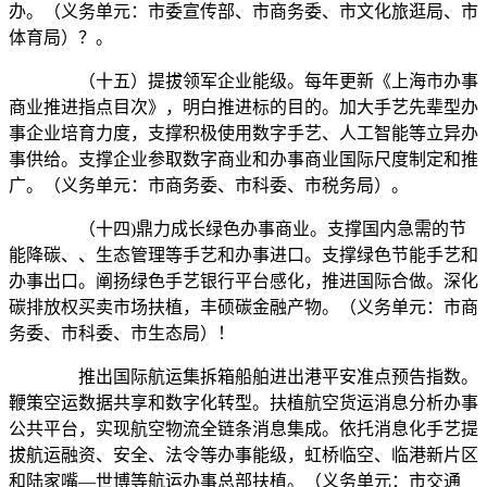
办。（义务单元：市委宣传部、市商务委、市文化旅逛局、市
体育局）？。
（十五）提拔领军企业能级。每年更新《上海市办事
商业推进指点目次》，明白推进标的目的。加大手艺先辈型办
事企业培育力度，支撑积极使用数字手艺、人工智能等立异办
事供给。支撑企业参取数字商业和办事商业国际尺度制定和推
广。（义务单元：市商务委、市科委、市税务局）。
（十四)鼎力成长绿色办事商业。支撑国内急需的节
能降碳、、生态管理等手艺和办事进口。支撑绿色节能手艺和
办事出口。阐扬绿色手艺银行平台感化，推进国际合做。深化
碳排放权买卖市场扶植，丰硕碳金融产物。（义务单元：市商
务委、市科委、市生态局）！
推出国际航运集拆箱船舶进出港平安准点预告指数。
鞭策空运数据共享和数字化转型。扶植航空货运消息分析办事
公共平台，实现航空物流全链条消息集成。依托消息化手艺提
拔航运融资、安全、法令等办事能级，虹桥临空、临港新片区
和陆家嘴—世博等航运办事总部扶植。（义务单元：市交通