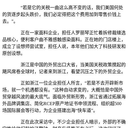
“若是它的关税一曲这么高不变的话，我们美国何处
的货逐步起头跌价，我们必定得把这个费用加到零售价钱上
去。”。
正在一家面料企业，担任人罗丽琴正忙着拆修裁缝选
品核心，便利客户曲不雅感触感染面料。正在她的门店楼上，
成立了设想师尝试室，担任人说，本年他们加大了科技研发和
原创设想。
浙江是中国的外贸出口大省，当美国关税政策搅起的
飓风席卷全球时，记者来到浙江，看望沉压之下的外贸企业。
正如浙江一位企业担任人所言，“若是不去开辟新市
场，就一个机遇都没有。”这种自动求变的，大概恰是中国外
贸穿越风波的最大底气。面临外贸新形势，浙江省通过拓展海
外品牌调集店、简化RCEP原产地证书申领流程、组织超500
场国际展会等行动，为企业搭建出海“快车道”。
正在此次采访中，不少企业担任人暗示，外部的不确