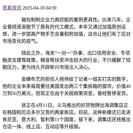
贸易资讯
2025-04-18 04:59
箱包制制企业力高控股的案例更具性。比来几年，企
业曾经逐渐脱节了原有的代工模式，本年又通过加强原创设
想，进一步提高产物手艺含量和附加值，这也让他们有了应对
市场变化的底气。
除此之外，海关“一对一”办事、出口信用安全、专项
融资支撑等政策，精准帮扶受冲击较大的行业，不只缓解了短
期压力，更为持久开辟新兴市场注入决心。
金蝉布艺的担任人杨伟给了记者一组实打实的数字，
他的企业本来每周要往美国发出两三个集拆箱的窗帘，价值40
万到50万美元，但现正在由于关税政策突变，曾经暂停发货。
就正在4月11日，义乌推出的好货物牌出海调集店正
在韩国和厄瓜多尔又签约两家新店。目前，这种新模式已走进
肯尼亚、意大利、智利等11个国度，接下来，调集店还将推出
仓店一体、线上店、互动店等升级版。