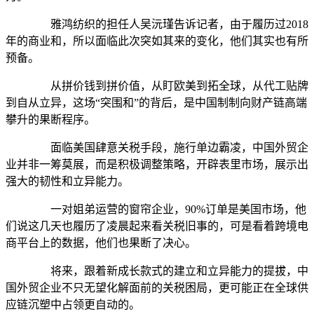
雅鸿纺织的担任人吴沅瑾告诉记者，由于履历过2018
年的商业和，所以面临此次突如其来的变化，他们其实也有所
预备。
从拼价钱到拼价值，从盯欧美到拓全球，从代工贴牌
到自从立异，这场“突围和”的背后，是中国制制向财产链高端
攀升的果断程序。
面临美国肆意关税手段，施行单边霸凌，中国外贸企
业并非一筹莫展，而是积极调整策略，开辟表里市场，展示出
强大的韧性和立异能力。
一对姐弟运营的窗帘企业，90%订单是美国市场，他
们说这几天也履历了凌晨起来看关税旧事的，可是看着跨境电
商平台上的数据，他们也果断了决心。
将来，跟着新成长款式的建立和立异能力的提拔，中
国外贸企业不只无望化解面前的关税困局，更可能正在全球供
应链沉塑中占领更自动的。