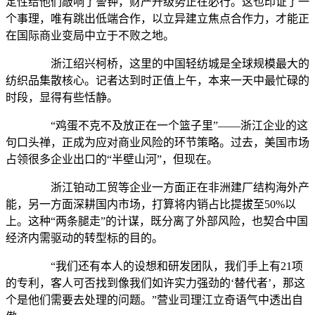
定性给他们敲响了警钟，财产升级势正在必行。这也印证了一
个事理，唯有跳出低端合作，以立异建立焦点合作力，才能正
在国际商业变局中立于不败之地。
浙江绍兴柯桥，这里的中国轻纺城是全球规模最大的
纺织品集散核心。记者达到时正值上午，本来一天中最忙碌的
时段，显得有些恬静。
“鸡蛋不克不及放正在一个篮子里”——浙江企业的这
句口头禅，正成为应对商业风险的环节策略。过去，美国市场
占领很多企业出口的“半壁山河”，但现在。
浙江铂动工贸等企业一方面正在非洲建厂结构海外产
能，另一方面深耕国内市场，打算将内销占比提拔至50%以
上。这种“两条腿走”的计谋，既分离了外部风险，也契合中国
经济内需驱动的转型标的目的。
“我们还有本人的设想和研发团队，我们手上有21项
的专利，客人可否找到像我们如许实力强劲的‘替代者’，那这
个是他们需要去处理的问题。”营业司理江立奇语气中透出自