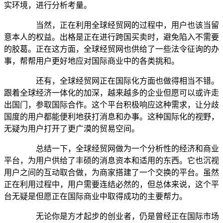
实环境，进行分析考量。
当然，正在利用全球经贸网的过程中，用户也该当留
意本人的权益。出格是正在进行跨国买卖时，避免陷入不需要
的胶葛。正在这方面，全球经贸网也供给了一些法令征询的办
事，帮帮用户更好地应对国际商业中的各类挑和。
还有，全球经贸网正在国际化方面也做得相当不错。
跟着全球经济一体化的加深，越来越多的企业但愿可以或许走
出国门，参取国际合作。这个平台积极响应这种需求，让分歧
国度的用户都能便利地获打消息和办事。这种国际化的视野，
无疑为用户打开了更广漠的贸易空间。
总结一下，全球经贸网做为一个分析性的经济和商业
平台，为用户供给了丰硕的消息资本和适用的东西。它也沉视
用户之间的互动取合做，为商家搭建了一个交换的平台。虽然
正在利用过程中，用户需要连结必然的，但总体来说，这个平
台无疑是但愿正在国际商业中取得成功的主要帮力。
无论你是方才起步的创业者，仍是曾经正在国际市场