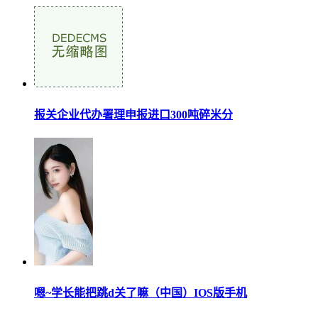
报关企业代办署理申报进口300吨碎米分
嗯~学长能把跳d关了嘛（中国）IOS版手机