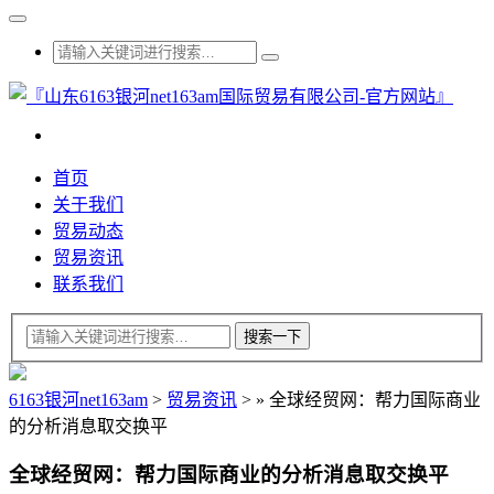
首页
关于我们
贸易动态
贸易资讯
联系我们
6163银河net163am
>
贸易资讯
>
»
全球经贸网：帮力国际商业
的分析消息取交换平
全球经贸网：帮力国际商业的分析消息取交换平