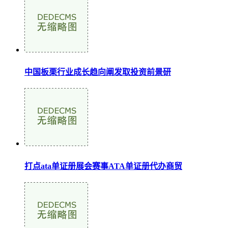
中国板栗行业成长趋向阐发取投资前景研
打点ata单证册展会赛事ATA单证册代办商贸