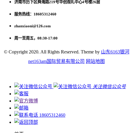
济南市历下区舜海路219号华创观礼中心4号楼26层
服务热线：18605312460
zhanxiaoni@126.com
周一至周五，08:30-17:00
© Copyright 2020. All Rights Reserved. Theme by
山东6163银河
net163am国际贸易有限公司
网站地图
关注微信公众号
18605312460