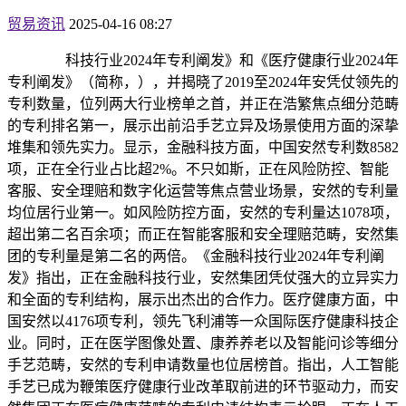
贸易资讯
2025-04-16 08:27
科技行业2024年专利阐发》和《医疗健康行业2024年
专利阐发》（简称，），并揭晓了2019至2024年安凭仗领先的
专利数量，位列两大行业榜单之首，并正在浩繁焦点细分范畴
的专利排名第一，展示出前沿手艺立异及场景使用方面的深挚
堆集和领先实力。显示，金融科技方面，中国安然专利数8582
项，正在全行业占比超2%。不只如斯，正在风险防控、智能
客服、安全理赔和数字化运营等焦点营业场景，安然的专利量
均位居行业第一。如风险防控方面，安然的专利量达1078项，
超出第二名百余项；而正在智能客服和安全理赔范畴，安然集
团的专利量是第二名的两倍。《金融科技行业2024年专利阐
发》指出，正在金融科技行业，安然集团凭仗强大的立异实力
和全面的专利结构，展示出杰出的合作力。医疗健康方面，中
国安然以4176项专利，领先飞利浦等一众国际医疗健康科技企
业。同时，正在医学图像处置、康养养老以及智能问诊等细分
手艺范畴，安然的专利申请数量也位居榜首。指出，人工智能
手艺已成为鞭策医疗健康行业改革取前进的环节驱动力，而安