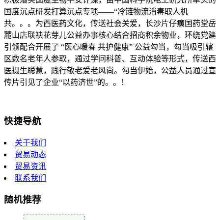
国度沉点研发打算沉点专项——“冷链物流消毒取人机
共。。。为西医药文化，传送社会关爱，长沙片仔癀国药堂岳
麓山店联袂花芽儿公益办事核心结合招商积余物业，环绕党建
引领配合开展了 “医心暖春 共护健康” 公益勾当，勾当吸引辖
区数名老年人参取，通过学问科普、互动体验等形式，传送西
医摄生聪慧，践行敬老爱老风尚。勾当伊始，公益人员通过宣
传片引见了企业“以药济世”的。。！
快捷导航
关于我们
贸易动态
贸易资讯
联系我们
随机推荐