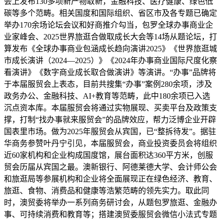
会上发布130多项新产物取新，金融科技、医疗健康、绿色低
碳等多个范畴。相关国度和国际组织、省区市及各专题已确定
举办170余场论坛会议和好商推介勾当，包罗全球办事商业企
业家峰会、2025世界旅逛合做取成长大会等14场从题论坛，打
算发布《全球办事商业包涵成长趋向演讲2025》《世界旅逛城
市成长演讲（2024—2025）》《2024年办事商业国际尺度化察
看演讲》《数字商业成长取合做演讲》等演讲。“办事”品牌将
于本届服贸会上表态，目前共搜集“办事”案例280余项，涉及
政务办公、金融科技、AI+教育等范畴，此中180余项已入选
沉点资本库。本届服贸会将通过实物展现、买卖平台及政策支
撑，打制“找办事就来服贸会”的品牌效应，帮力泛博企业开辟
国表里市场。做为2025年服贸会从宾国，已“整拆待发”。据驻
华商务参赞叶丹宁引见，本届服贸会，商业投资委员会将组织
近60家机构和企业构成国度馆，展台面积达360平方米，创服
贸会历届从宾国之最。澳新银行、阿德莱德大学、会计师公会
和旅逛局等参展机构和企业将全面展现正在绿色经济、教育、
旅逛、食物、消费品和健康等浩繁范畴的领先实力。取此同
时，澳贸委将举办一系列商务研讨会，从题包罗旅逛、金融办
事、可持续消费和教育等；搭建澳贸委服贸会微信小法式专题