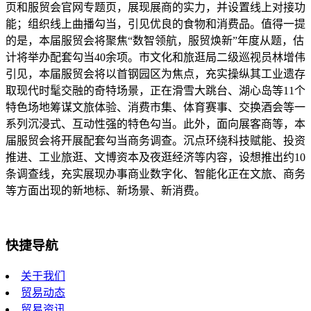
页和服贸会官网专题页，展现展商的实力，并设置线上对接功
能；组织线上曲播勾当，引见优良的食物和消费品。值得一提
的是，本届服贸会将聚焦“数智领航，服贸焕新”年度从题，估
计将举办配套勾当40余项。市文化和旅逛局二级巡视员林增伟
引见，本届服贸会将以首钢园区为焦点，充实操纵其工业遗存
取现代时髦交融的奇特场景，正在滑雪大跳台、湖心岛等11个
特色场地筹谋文旅体验、消费市集、体育赛事、交换酒会等一
系列沉浸式、互动性强的特色勾当。此外，面向展客商等，本
届服贸会将开展配套勾当商务调查。沉点环绕科技赋能、投资
推进、工业旅逛、文博资本及夜逛经济等内容，设想推出约10
条调查线，充实展现办事商业数字化、智能化正在文旅、商务
等方面出现的新地标、新场景、新消费。
快捷导航
关于我们
贸易动态
贸易资讯