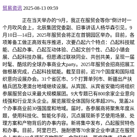
贸易资讯
2025-08-13 09:59
正在当天举办的“9月，我正在服贸会等你”倒计时一
个月吹风会上，北辰集团党委副、旧事讲话人杨华森引见，9
月10日—14日，2025年服贸会将正在首钢园区举办。目前，各
项筹备工做正高效有序推进，次要凸起六个特点：凸起科技赋
能、凸起办事、凸起互动体验、凸起文创个性、凸起小镇会
展、凸起科技办展。但愿通过联袂同业、共创共美，呈现一届
时髦、酷炫的全球办事商业大party。2025年服贸会招商招展工
做根基完成，凸起科技赋能。截至目前，近70个国度和国际组
织意向设展办会。31个省区市、5个打算单列市、新疆出产扶
植兵团及港澳台地域继续设展。从宾国、从宾省安徽均将组织
参展服贸会以来最大规模展团。9大专题已有800余家企业意向
线强和行业龙头企业。展览展现全体国际化率超20%，笼盖24
个办事商业前30强国度和地域。届时，各参展商将聚焦年度从
题，使用科技化、智能化手段，沉点展现新手艺使用场景、处
理方案和产物背后的办事内容。新将集中发布，凸起服贸特色
和办事。目前，阿里巴巴、施耐德等70余家企业申请正在服贸