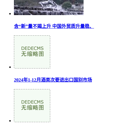
含“新”量不竭上升 中国外贸质升量稳、
2024年1-12月酒类次要进出口国别市场