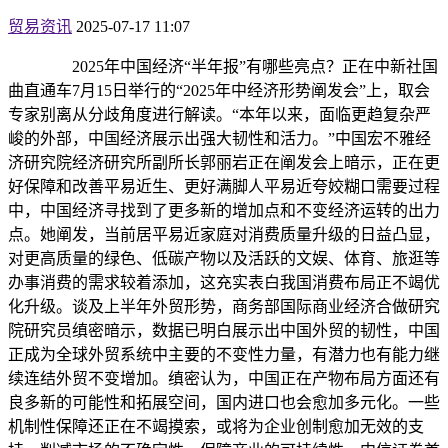
贸易资讯
2025-07-17 11:07
2025年中国经济“半年报”有哪些亮点？正在中新社国
曲直通车7月15日举行的“2025年中经济形势阐发会”上，取会
专家别离从分歧角度进行解读。“本年以来，面临更趋复杂严
峻的外部，中国经济展示出强大韧性和活力。”中国宏不雅经
济研究院经济研究所副所长郭丽岩正在阐发会上暗示，正在更
好保障和改善平易近生、更好满脚人平易近夸姣糊口需要过程
中，中国经济寻找到了更多新的增加点和不变经济运转的出力
点。她阐发，当前居平易近家庭对消费质量升级的日益凸显，
对更高质量的绿色、低碳产物以及活跃的文娱、体育、旅逛等
办事消费的需求较着添加，这充实表白我国消费布局正不竭优
化升级。谈及上半年外贸形势，商务部国际商业经济合做研究
院研究员缜密暗示，数据已明白展示出中国外贸的韧性，中国
正成为全球外贸系统中主要的不变性力量，有潜力也有能力继
续连结外贸不变增加。缜密认为，中国正在产物布局方面还有
良多新的可能性和拓展空间，国内进口也会愈加多元化。一些
机制性保障还正在不竭摸索，或将为企业创制愈加无效的支