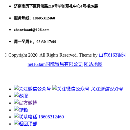
济南市历下区舜海路219号华创观礼中心4号楼26层
服务热线：18605312460
zhanxiaoni@126.com
周一至周五，08:30-17:00
© Copyright 2020. All Rights Reserved. Theme by
山东6163银河
net163am国际贸易有限公司
网站地图
关注微信公众号
18605312460