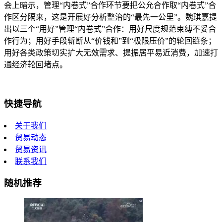
会上暗示，管理“内卷式”合作环节要把公允合作取“内卷式”合
作区分隔来，这是开展好分析整治的“最先一公里”。魏琪嘉提
出以三个“用好”管理“内卷式”合作：用好尺度规范束缚不妥合
作行为；用好手段斩断从“价钱和”到“极限压价”的轮回链条；
用好各类政策切实扩大无效需求、提振居平易近消费，加速打
通经济轮回堵点。
快捷导航
关于我们
贸易动态
贸易资讯
联系我们
随机推荐