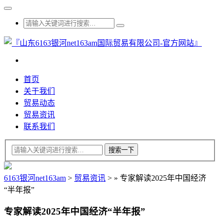
首页
关于我们
贸易动态
贸易资讯
联系我们
6163银河net163am
>
贸易资讯
>
»
专家解读2025年中国经济
“半年报”
专家解读2025年中国经济“半年报”