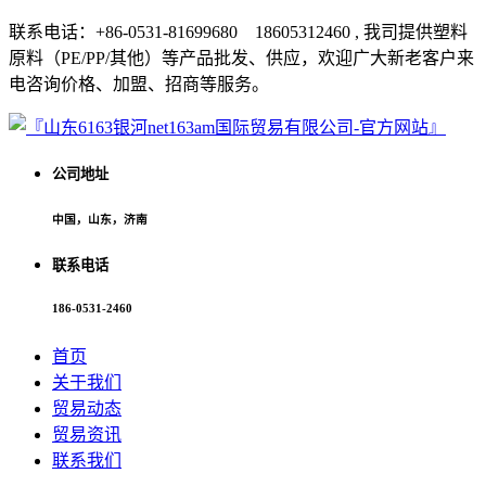
联系电话：+86-0531-81699680 18605312460 , 我司提供塑料
原料（PE/PP/其他）等产品批发、供应，欢迎广大新老客户来
电咨询价格、加盟、招商等服务。
公司地址
中国，山东，济南
联系电话
186-0531-2460
首页
关于我们
贸易动态
贸易资讯
联系我们