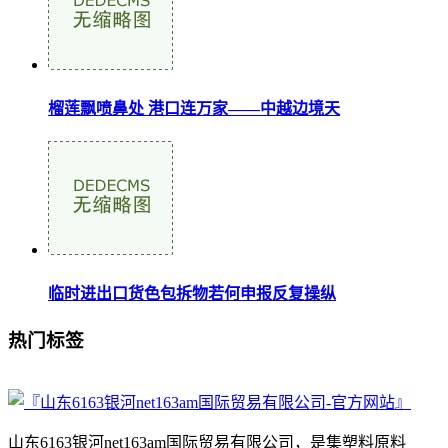
榴莲飘喷鼻处 港口连万家——中越边境天
临时进出口货色包拆物若何申报反复操纵
热门标签
山东6163银河net163am国际贸易有限公司，是集塑料原料