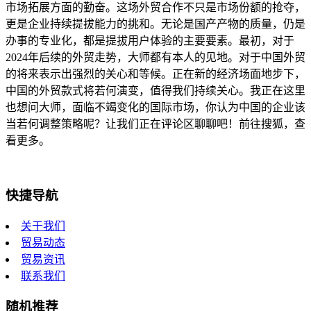
市场拓展方面的勤奋。这场外贸合作不只是市场份额的抢夺，
更是企业持续提拔能力的挑和。无论是国产产物的质量，仍是
办事的专业化，都是提拔用户体验的主要要素。最初，对于
2024年后续的外贸走势，大师都有本人的见地。对于中国外贸
的将来表示出强烈的关心和等候。正在新的经济场面地步下，
中国的外贸款式将若何演变，值得我们持续关心。我正在这里
也想问大师，面临不竭变化的国际市场，你认为中国的企业该
当若何调整策略呢？让我们正在评论区聊聊吧！前往搜狐，查
看更多。
快捷导航
关于我们
贸易动态
贸易资讯
联系我们
随机推荐