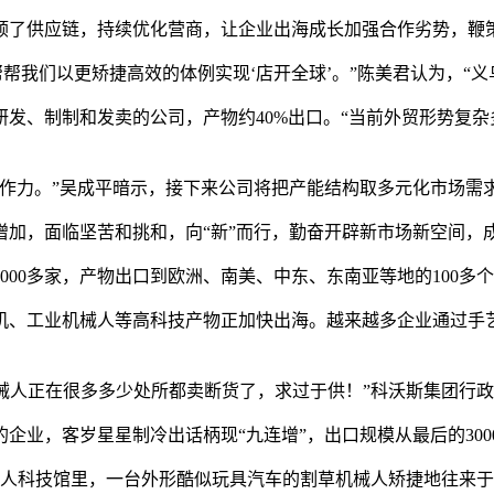
了供应链，持续优化营商，让企业出海成长加强合作劣势，鞭
帮帮我们以更矫捷高效的体例实现‘店开全球’。”陈美君认为，“
、制制和发卖的公司，产物约40%出口。“当前外贸形势复杂
力。”吴成平暗示，接下来公司将把产能结构取多元化市场需
，面临坚苦和挑和，向“新”而行，勤奋开辟新市场新空间，
00多家，产物出口到欧洲、南美、中东、东南亚等地的100多
印机、工业机械人等高科技产物正加快出海。越来越多企业通过手
机械人正在很多多少处所都卖断货了，求过于供！”科沃斯集团行
，客岁星星制冷出话柄现“九连增”，出口规模从最后的300
科技馆里，一台外形酷似玩具汽车的割草机械人矫捷地往来于