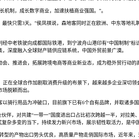
机制，成长数字商业，加速扶植商业强国。”。
最快只需3天。”侯凤祺说，森地客同时正在欧洲、中东等地礼
列经中老铁驶向成都国际铁港，到宁波舟山港印有“中国制制”标
集，深度融入全球财产链供应链系统，中国外贸前景广漠。
动会、推进会，拓展跨境电商等商业新业态，成为稳外贸行动的
”，正在全球合作加剧取消费升级的布景下，越来越多企业深切领
市场脱颖而出。
以骑行用品为冲破口，目前旗下已有6个自有品牌，并取诸多国
伙伴，对共建“一带一”国度进出口占比初次跨越一半，对拉美
款式复杂多变的当下，持续发力新兴市场，展示韧性取活力，是中
型的产物出口势头优良，高质量产物走俏国际市场，近年来，