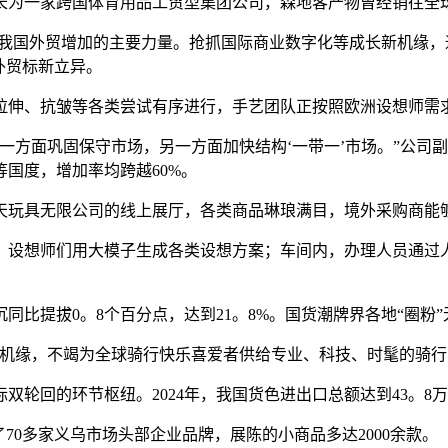
一家跨国体育用品工贸型集团公司，森地客产物曾经销往全球60
国外贸增加的主要力量。抢抓国际商业数字化等成长新机缘，
外贸标新立异。
伸、抗皱等各类尝试有序进行，手艺团队正按照欧洲设想师需
方面巩固保守市场，另一方面加快结构‘一带一’市场。”公司
国度，增加率均跨越60%。
玩具无限公司的线上展厅，各类商品琳琅满目，境外采购商能
设想师们用大模子生成各类设想方案；车间内，办理人员通过人
比提拔0。8个百分点，达到21。8%。国货潮牌界各地“圈粉”
缘，不竭为全球骑行快乐喜爱者供给专业、科技、时髦的骑行
回的环节枢纽。2024年，我国货色进出口总额达到43。8
0多家义乌市场头部企业品牌，展陈的小商品多达2000余款。