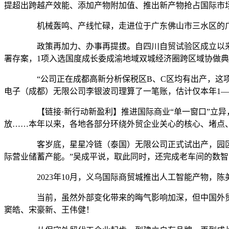
提超出跨越产效能、添加产物附加值、推出新产物抢占国际市
机械轰鸣、产线忙碌，走进位于广东佛山市三水区的广
政策再加力、办事再提拔。自四川自贸试验区成立以来，成
署存案，1项入选国度成长委成渝地域双城经济圈跨区域协做典
“公司正在成都高新分析保税区B、C区均有出产，这项立
电子（成都）无限公司李银波司理算了一笔账，估计仅本年1—
【链接·新行动新盈利】推进国际商业“单一窗口”立异
放……本年以来，各地各部分环绕外贸企业关心的核心、堵点
客岁底，星星冷链（泰国）无限公司正式试出产，园区占
际营业储蓄产能。”吴成平说，取此同时，还完成老车间的数
2023年10月，义乌国际商贸城推出人工智能产物，
当前，虽然外部变化带来的晦气影响加深，但中国外贸仍
窦皓、宋豪新、王伟健！