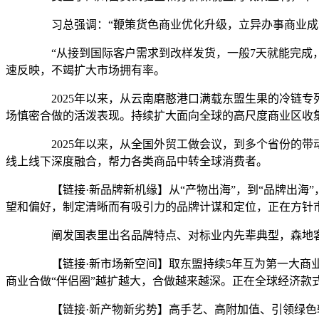
习总强调：“鞭策货色商业优化升级，立异办事商业成长
“从接到国际客户需求到改样发货，一般7天就能完成，
速反映，不竭扩大市场拥有率。
2025年以来，从云南磨憨港口满载东盟生果的冷链专
场慎密合做的活泼表现。持续扩大面向全球的高尺度商业区收
2025年以来，从全国外贸工做会议，到多个省份的带
线上线下深度融合，帮力各类商品中转全球消费者。
【链接·新品牌新机缘】从“产物出海”，到“品牌出海
望和偏好，制定清晰而有吸引力的品牌计谋和定位，正在方针
阐发国表里出名品牌特点、对标业内先辈典型，森地客
【链接·新市场新空间】取东盟持续5年互为第一大商业
商业合做“伴侣圈”越扩越大，合做越来越深。正在全球经济
【链接·新产物新劣势】高手艺、高附加值、引领绿色转