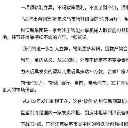
一项项轨制立异，不竭政策盈利，不变了财产链，通顺
“‘品牌出海调集店’是义乌市场升级版的‘海外展厅’，
科沃斯集团是一家专注于智能办事机械人取智能电器研发
地，环节还得靠持续不竭的立异。”张斌说。
“我们将进一步加大立异，鞭策更多科研，提拔产物合作
当前，单边从义、从义加剧，外部不确定不不变要素增加
力天玩具发卖的塑料儿童玩具多达30万款，合做厂家20
向“新”发力，向“质”而行。当前，电动汽车、3D打
更大的市场份额。
“从2022年发布到现正在，这台‘伶俐’的科沃斯割草
星星制冷是国内一家发卖冷柜、厨房冰柜等制冷设备的企业
下战书4点，正在江苏姑苏市吴中区的科沃斯创想机械人