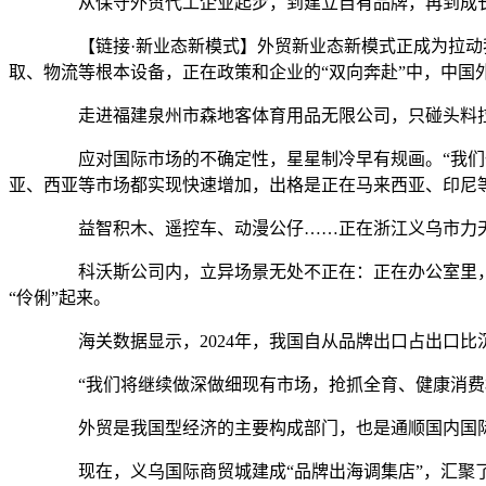
从保守外贸代工企业起步，到建立自有品牌，再到成长为
【链接·新业态新模式】外贸新业态新模式正成为拉动我
取、物流等根本设备，正在政策和企业的“双向奔赴”中，中国
走进福建泉州市森地客体育用品无限公司，只碰头料拉
应对国际市场的不确定性，星星制冷早有规画。“我们一
亚、西亚等市场都实现快速增加，出格是正在马来西亚、印尼等
益智积木、遥控车、动漫公仔……正在浙江义乌市力天
科沃斯公司内，立异场景无处不正在：正在办公室里，
“伶俐”起来。
海关数据显示，2024年，我国自从品牌出口占出口比沉同
“我们将继续做深做细现有市场，抢抓全育、健康消费机
外贸是我国型经济的主要构成部门，也是通顺国内国际双轮
现在，义乌国际商贸城建成“品牌出海调集店”，汇聚了7