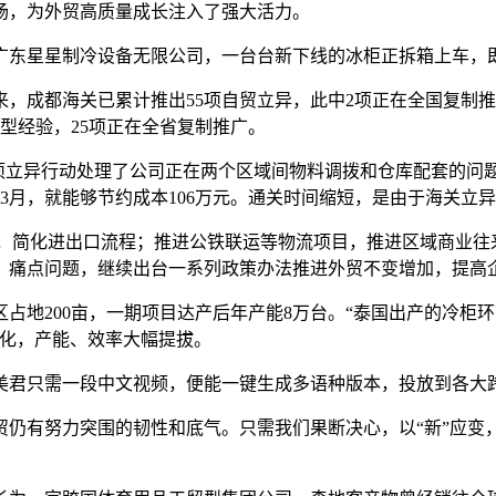
场，为外贸高质量成长注入了强大活力。
东星星制冷设备无限公司，一台台新下线的冰柜正拆箱上车，
都海关已累计推出55项自贸立异，此中2项正在全国复制推广
型经验，25项正在全省复制推广。
异行动处理了公司正在两个区域间物料调拨和仓库配套的问题，
3月，就能够节约成本106万元。通关时间缩短，是由于海关立异
，简化进出口流程；推进公铁联运等物流项目，推进区域商业往
、痛点问题，继续出台一系列政策办法推进外贸不变增加，提高
地200亩，一期项目达产后年产能8万台。“泰国出产的冷柜
智化，产能、效率大幅提拔。
陈美君只需一段中文视频，便能一键生成多语种版本，投放到各大
有努力突围的韧性和底气。只需我们果断决心，以“新”应变，