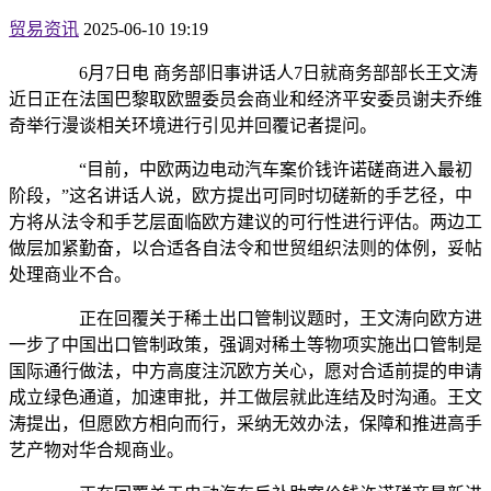
贸易资讯
2025-06-10 19:19
6月7日电 商务部旧事讲话人7日就商务部部长王文涛
近日正在法国巴黎取欧盟委员会商业和经济平安委员谢夫乔维
奇举行漫谈相关环境进行引见并回覆记者提问。
“目前，中欧两边电动汽车案价钱许诺磋商进入最初
阶段，”这名讲话人说，欧方提出可同时切磋新的手艺径，中
方将从法令和手艺层面临欧方建议的可行性进行评估。两边工
做层加紧勤奋，以合适各自法令和世贸组织法则的体例，妥帖
处理商业不合。
正在回覆关于稀土出口管制议题时，王文涛向欧方进
一步了中国出口管制政策，强调对稀土等物项实施出口管制是
国际通行做法，中方高度注沉欧方关心，愿对合适前提的申请
成立绿色通道，加速审批，并工做层就此连结及时沟通。王文
涛提出，但愿欧方相向而行，采纳无效办法，保障和推进高手
艺产物对华合规商业。