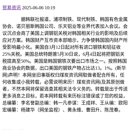
贸易资讯
2025-06-06 10:19
据韩联社报道，浦项制铁、现代制铁、韩国有色金属
协会、诺贝丽斯韩国公司、乐天铝业等业界代表加入会议。会
议沉点会商了美国上调钢铝关税对韩国相关行业的影响及后续
应对方案。韩国财产互市资本部暗示，力争使韩国国内财产所
受影响最小化。美国自3月12日起对所有进口钢铁和铝征收
25%关税。美国总统特朗普5月30日说，6月4日起将把钢铝关
税提高至50%。美国是韩国钢铁次要出口市场之一。按照韩国
商业协会的数据，出口美国的钢铁产物占比达13。1%。(新华
网)声明！本网坐旧事版权归煤炭资讯网取做者配合所有，任
何收集或小我转载，必需说明来历！煤炭资讯网(及其原创做
者，不然本网将保留逃查其相关法令义务的。转载是出于传送
更多消息之目标，若本网转载有来历标注错误或了您的权益，
总编纂：李名誉副总编：韩一凡参谋：王成祥、王从编：欧阳
宏编纂：杨建华（网坐监视）、黄永维、曹田升、陈茂春。