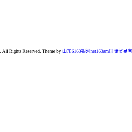
. All Rights Reserved. Theme by
山东6163银河net163am国际贸