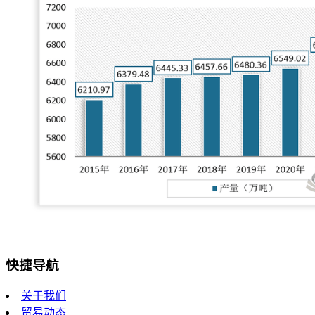
快捷导航
关于我们
贸易动态