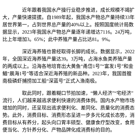
近年跟着我国水产操行业稳步推进，成长规模不竭扩
大，产量快速提拔。自1989年起，我国水产物总产量持续33年
居世界第一，占到世界总产量的40%以上。按照国度统计局数
据显示，2023年我国水产物总产量逐年递增达7116。24万吨，
比上年增加3。65%；此中养殖产量占比达81。9%。
深近海养殖也曾经取得长脚的成长。数据显示，2022
年，全国深近海养殖产量达39。3万吨，占海水鱼类养殖产量
的两成以上。沿海各地培育出大黄鱼“甬岱1号”“富发1号”和金
鲳“晨海1号”等适合深近海养殖的新品种。2023年，我国首艘
南极磷虾捕捞加工船“深蓝号”正式入渔南极。
取此同时，跟着糊口节拍加速，“懒人经济”“宅经济”
流行，人们越来越逃求便利快速的消费体例。国内水产物市场
增加的同时，还呈现出逃求便利化、差同化、质量化的消费态
势。此外，消费目标、消费形态呈进一步多元化成长态势，消
费目标从有养分，起头向口胃丰硕型、健康食疗型改变，食用
便当化、方针养分化、产物品牌化成消费标的目的。