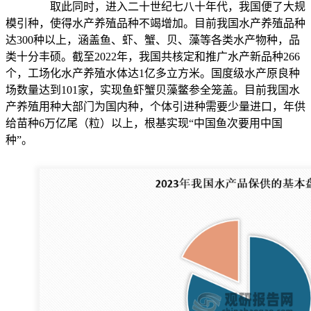
取此同时，进入二十世纪七八十年代，我国便了大规
模引种，使得水产养殖品种不竭增加。目前我国水产养殖品种
达300种以上，涵盖鱼、虾、蟹、贝、藻等各类水产物种，品
类十分丰硕。截至2022年，我国共核定和推广水产新品种266
个，工场化水产养殖水体达1亿多立方米。国度级水产原良种
场数量达到101家，实现鱼虾蟹贝藻鳖参全笼盖。目前我国水
产养殖用种大部门为国内种，个体引进种需要少量进口，年供
给苗种6万亿尾（粒）以上，根基实现“中国鱼次要用中国
种”。