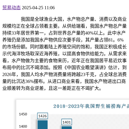
贸易动态
2025-04-25 11:06
我国是全球渔业大国，水产物总产量、消费以及商业
规模均正在全球占领着主要。从供给端看，我国水产物总产量
持续33年居世界第一，占到世界总产量的40%以上。此中水产
养殖仍是添加我国水产物供应次要手段，其产量占领81。6%
的市场份额。同时跟着陆上养殖空间的饱和，我国正积极成长
示代海洋牧场取深近海养殖，以提高食物供给能力。从需求来
看，水产物做为主要的食物来历，近年正在我国居平易近炊事
布局中的比沉不竭添加。按照《中国农业瞻望演讲》估计，到
2026年，我国人均水产物消费量将跨越23千克，占全球总消费
量的比沉达36%摆布。从进口商业来看，我国水产物进出口商
业顺差转为商业逆差，且这一差距正在不竭扩大。