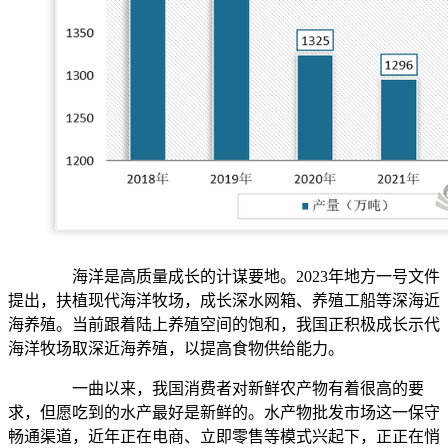
海洋是高质量成长的计谋要地。2023年地方一号文件
提出，扶植现代海洋牧场，成长深水网箱、养殖工船等深海近
海养殖。当前跟着陆上养殖空间的饱和，我国正积极成长示代
海洋牧场取深近海养殖，以提高食物供给能力。
一曲以来，我国消费者对新鲜农产物有着很高的要
求，但愿吃到的水产最好是新鲜的。水产物批发市场这一保守
畅通渠道，近年正在电商、立即零售等模式兴起下，正正在悄