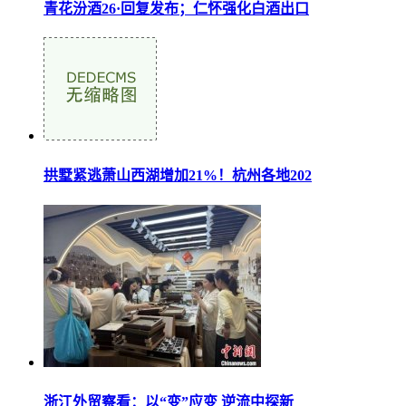
青花汾酒26·回复发布；仁怀强化白酒出口
拱墅紧逃萧山西湖增加21%！杭州各地202
浙江外贸察看：以“变”应变 逆流中探新