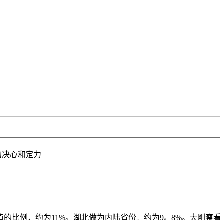
的决心和定力
比例，约为11%。湖北做为内陆省份，约为9。8%。大刚察看（