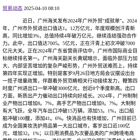
贸易动态
2025-04-10 08:10
近日，广州海关发布2024年广州外贸“成就单”。2024
年，广州市外贸进出口值达1。12万亿元，年度规模创汗青新
高，同比增加3%，总值持续4年破万亿元，继续连结强劲合作
力。此中，出口值达7005。5亿元，正在汗青上初次冲破7000
亿元大关。正在2024年广东省营商评估中，广州市国际商业目
标继续排名第一。广州海关副关长黄斌暗示，面临外部压力加
大、内部坚苦增加的复杂严峻形势，广州外贸送难而上，持续
第四年实现正增加。特别是客岁9月26日地方局会议摆设出台
一揽子增量政策，伴跟着外贸范畴相关行动接续发力，鞭策四
时度广州进出口一举冲破3000亿元，创近8个季度新高。出口
方面，新质出产力催动出口持续向好成长。2024年，广州制制
业产物出口增加8。7%，高手艺产物出口增加9。7%。大制制
有大飞跃，全年汽车出口冲破15万辆，添加53。1%，出口船
舶冲破100艘，添加41。6%。快消品也有快增加，广州目前已
成为全国美妆洗护用品第一大出口城市，客岁出口近100亿
元，增加32。1%；以日用消费品为次要品类的广州跨境电商