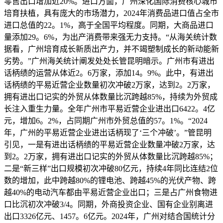
零售出口增加近20%。进口方面，广州深化国际消费核心城市
培育扶植，具有庞大的市场潜力，2024年消费品进口值占全市
进口总值的22。1%，高于全国平均程度。同期，大商品进口
量添加29。6%，为出产消费带来强无力支持。“从海关统计数
据看，广州培育成长新质出产力，并不竭塑制成长的新动能新
劣势。”广州海关统计阐发处处长管昆明暗示。广州市有进出
话柄绩的运营从体近2。6万家，添加14。9%。此中，有进出
话柄绩的平易近营企业数量初次冲破2万家，达到2。2万家，
拥有进出口记实的外贸从体数量比沉跨越85%，持续为外贸成
长注入重生力量。全年广州市平易近营企业进出口6422。4亿
元，增加6。2%，占同期广州市外贸总值的57。1%。“2024
年，广州的平易近营企业进出话柄现了‘三个冲破’。”管昆明
引见，一是有进出话柄绩的平易近营企业数量冲破2万家，达
到2。2万家，拥有进出口记实的外贸从体数量比沉跨越85%；
二是“新三样”出口规模初次冲破80亿元，持续4年同比连结2位
数的增加，此中跨越80%的锂电池、跨越45%的光伏产物、跨
越40%的电动汽车都由平易近营企业出口；三是占广州食物进
口比沉初次冲破3/4。同期，外商投资企业、国有企业别离进
出口3326亿元、1457。6亿元。2024年，广州对结合国统计分