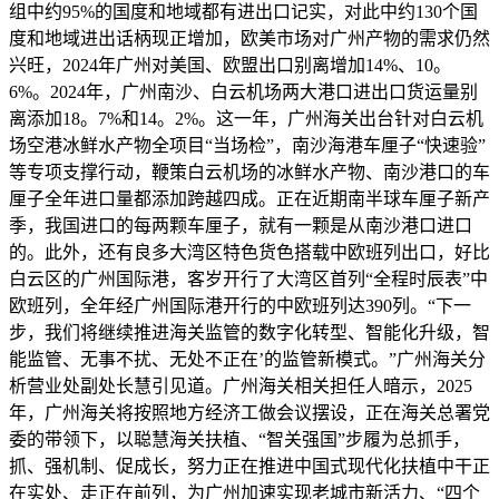
组中约95%的国度和地域都有进出口记实，对此中约130个国
度和地域进出话柄现正增加，欧美市场对广州产物的需求仍然
兴旺，2024年广州对美国、欧盟出口别离增加14%、10。
6%。2024年，广州南沙、白云机场两大港口进出口货运量别
离添加18。7%和14。2%。这一年，广州海关出台针对白云机
场空港冰鲜水产物全项目“当场检”，南沙海港车厘子“快速验”
等专项支撑行动，鞭策白云机场的冰鲜水产物、南沙港口的车
厘子全年进口量都添加跨越四成。正在近期南半球车厘子新产
季，我国进口的每两颗车厘子，就有一颗是从南沙港口进口
的。此外，还有良多大湾区特色货色搭载中欧班列出口，好比
白云区的广州国际港，客岁开行了大湾区首列“全程时辰表”中
欧班列，全年经广州国际港开行的中欧班列达390列。“下一
步，我们将继续推进海关监管的数字化转型、智能化升级，智
能监管、无事不扰、无处不正在’的监管新模式。”广州海关分
析营业处副处长慧引见道。广州海关相关担任人暗示，2025
年，广州海关将按照地方经济工做会议摆设，正在海关总署党
委的带领下，以聪慧海关扶植、“智关强国”步履为总抓手，
抓、强机制、促成长，努力正在推进中国式现代化扶植中干正
在实处、走正在前列，为广州加速实现老城市新活力、“四个