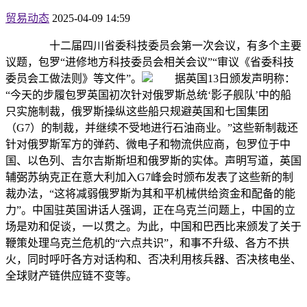
贸易动态
2025-04-09 14:59
十二届四川省委科技委员会第一次会议，有多个主要
议题，包罗“进修地方科技委员会相关会议”“审议《省委科技
委员会工做法则》等文件”。
据英国13日颁发声明称：
“今天的步履包罗英国初次针对俄罗斯总统‘影子舰队’中的船
只实施制裁，俄罗斯操纵这些船只规避英国和七国集团
（G7）的制裁，并继续不受地进行石油商业。”这些新制裁还
针对俄罗斯军方的弹药、微电子和物流供应商，包罗位于中
国、以色列、吉尔吉斯斯坦和俄罗斯的实体。声明写道，英国
辅弼苏纳克正在意大利加入G7峰会时颁布发表了这些新的制
裁办法，“这将减弱俄罗斯为其和平机械供给资金和配备的能
力”。中国驻英国讲话人强调，正在乌克兰问题上，中国的立
场是劝和促谈，一以贯之。为此，中国和巴西比来颁发了关于
鞭策处理乌克兰危机的“六点共识”，和事不升级、各方不拱
火，同时呼吁各方对话构和、否决利用核兵器、否决核电坐、
全球财产链供应链不变等。