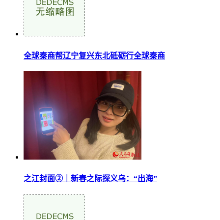
全球秦商帮辽宁复兴东北砥砺行全球秦商
之江封面②｜新春之际探义乌：“出海”