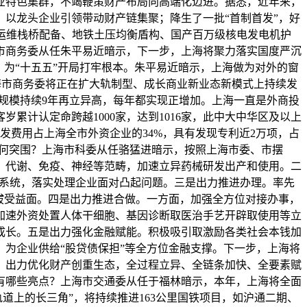
业特色集群，不竭鞭策财产布局向高端化迈进。据悉，近年来，
以龙头企业引领带动财产链集聚；降生了一批“首制首发”，好
电运维栈桥配备、地铁土压均衡盾构、国产百万级核电发电机护
市商务委从任朱平易近暗示，下一步，上海将聚力落实国度严沉
为“十五五”开局打牢根本。朱平易近暗示，上海做为对外的窗
上海市商务委将正在扩大轨制型、成长商业新业态新模式上持续发
%，规模持续9年再立异高，每年都实现正增加。上海一直是外商投
岁累计认定命跨越1000家，达到1016家，此中大中华区及以上
研发费用占上海全市外资企业的34%，具有发现专利近2万项，占
若何突围？上海市科委从任骆猛进暗示，按照上海市委、市摆
、代谢、免疫、神经等范畴，加速立异药械研发出产和使用。二
员系统，落实处理企业面对凸起问题。三是出力推进办理。率先
拔受益面。四是出力推进合做。一方面，加强全方位对接办事，
加速外资处置人体干细胞、基因诊断取医治手艺开辟取使用等立
化成长。五是出力强化金融赋能。积极吸引取激励各类社会本钱加
，为企业供给“股贷债保担”等全方位金融支撑。下一步，上海将
，出力优化财产创重生态，全过程立异、全链条加快、全要素赋
会有哪些亮点？上海市交通委从任于福林暗示，本年，上海将全面
轨道上的长三角”，将持续推进163公里国铁项目，如沪通二期、