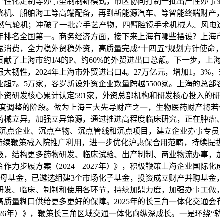
个性化定制等办事型制制新模式，市区协同打制一批出产性办事
飞机、船舶海工等高端配备，再到新能源汽车、等智能终端财产，
型燃气轮机；冲破了一批高手艺产物，四臂腔镜手术机械人、风
5年排名全国第一。商务经济方面，接下来上海有哪些摆设？上海
消费，全力稳外贸稳外资，高质量完成“十四五”规划方针使命，
贡献了上海市约1/4的P、约60%的外贸进出口总额。下一步，
韧性，2024年上海市外贸进出口4。27万亿元，增加1。3
超7。5万家，客岁新设外资企业数量跨越5500家。上海的总部客
上海外资研发核心累计认定591家，外资总部机构和研发核心投入的
深度调整的阶段。做为上海三大先导财产之一，生物医药财产将
药械立异。加强立异策源，通过推进高程度临床研究，正在肿瘤
聚焦沉点企业、沉点产物、沉点管线和沉点项目，建立企业办事专
，持续鞭策械入院推广利用，进一步优化沪惠保合用范畴，持续提
级，结构更多药物研发、临床试验、出产制制、商业物流办事，
作力步履方案（2024—2027年）》，积极鞭策上海企业国际
产母基金，已遴选组建3个市场化子基金，投资成立财产并购基金
研发、临床、制制和使用各环节，持续加鼎力度，加强办事工做
质量糊口供给更多更好的保障。2025年的长三角一体化交通
2026年）》，鞭策长三角区域交通一体化向纵深成长。一是环绕“