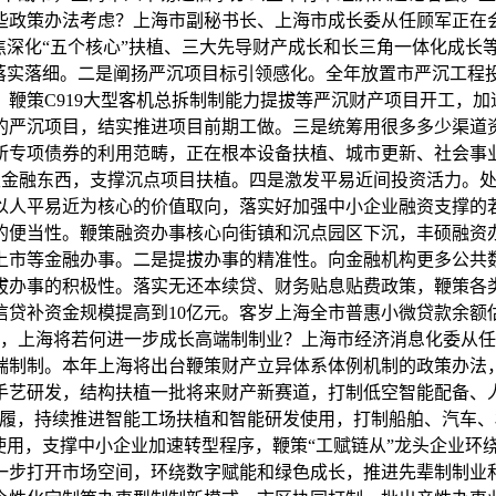
哪些政策办法考虑？上海市副秘书长、上海市成长委从任顾军正
深化“五个核心”扶植、三大先导财产成长和长三角一体化成长等
落实落细。二是阐扬严沉项目标引领感化。全年放置市严沉工程投
鞭策C919大型客机总拆制制能力提拔等严沉财产项目开工，加
的严沉项目，结实推进项目前期工做。三是统筹用很多多少渠道
所专项债券的利用范畴，正在根本设备扶植、城市更新、社会事
策性金融东西，支撑沉点项目扶植。四是激发平易近间投资活力。
以人平易近为核心的价值取向，落实好加强中小企业融资支撑的
便当性。鞭策融资办事核心向街镇和沉点园区下沉，丰硕融资办
上市等金融办事。二是提拔办事的精准性。向金融机构更多公共数
拔办事的积极性。落实无还本续贷、财务贴息贴费政策，鞭策各
企业信贷补资金规模提高到10亿元。客岁上海全市普惠小微贷款余额
5年，上海将若何进一步成长高端制制业？上海市经济消息化委从
端制制。本年上海将出台鞭策财产立异体系体例机制的政策办法
手艺研发，结构扶植一批将来财产新赛道，打制低空智能配备、人
步履，持续推进智能工场扶植和智能研发使用，打制船舶、汽车
使用，支撑中小企业加速转型程序，鞭策“工赋链从”龙头企业环
一步打开市场空间，环绕数字赋能和绿色成长，推进先辈制制业