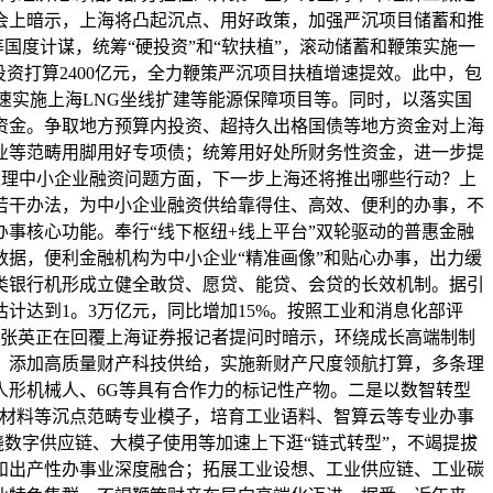
在会上暗示，上海将凸起沉点、用好政策，加强严沉项目储蓄和推
国度计谋，统筹“硬投资”和“软扶植”，滚动储蓄和鞭策实施一
资打算2400亿元，全力鞭策严沉项目扶植增速提效。此中，包
速实施上海LNG坐线扩建等能源保障项目等。同时，以落实国
资金。争取地方预算内投资、超持久出格国债等地方资金对上海
业等范畴用脚用好专项债；统筹用好处所财务性资金，进一步提
处理中小企业融资问题方面，下一步上海还将推出哪些行动？上
若干办法，为中小企业融资供给靠得住、高效、便利的办事，不
事核心功能。奉行“线下枢纽+线上平台”双轮驱动的普惠金融
据，便利金融机构为中小企业“精准画像”和贴心办事，出力缓
类银行机形成立健全敢贷、愿贷、能贷、会贷的长效机制。据引
估计达到1。3万亿元，同比增加15%。按照工业和消息化部评
任张英正在回覆上海证券报记者提问时暗示，环绕成长高端制制
，添加高质量财产科技供给，实施新财产尺度领航打算，多条理
形机械人、6G等具有合作力的标记性产物。二是以数智转型
、材料等沉点范畴专业模子，培育工业语料、智算云等专业办事
绕数字供应链、大模子使用等加速上下逛“链式转型”，不竭提拔
和出产性办事业深度融合；拓展工业设想、工业供应链、工业碳