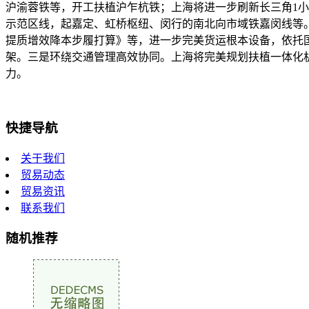
沪渝蓉铁等，开工扶植沪乍杭铁；上海将进一步刷新长三角1小
示范区线，起嘉定、虹桥枢纽、闵行的南北向市域铁嘉闵线等
提质增效降本步履打算》等，进一步完美货运根本设备，依托
架。三是环绕交通管理高效协同。上海将完美规划扶植一体化
力。
快捷导航
关于我们
贸易动态
贸易资讯
联系我们
随机推荐