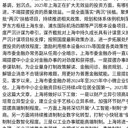
基调，划沉点。2025年上海正在扩大无效益的投资方面，有
进，不竭提拔投资的质量效益。一是全面落实“两沉”扶植。聚焦
批“两沉”扶植项目，持续推进相关政策、规划和体系体例机制
罗东方枢纽上海东坐、浦东国际机场四期等严沉根本设备项目，
度严沉计谋为牵引，谋齐截批对上海中持久成长具有计谋意义
严沉计谋项目标支撑；按照国度最新政策办法，进一步拓展处
拔投资的绩效程度；激励利用根本设备REITs等国度各类政
海市委金融办常务副从任周小全暗示，上海市委金融办将一直
竭提拔中小企业对金融办事的对劲度和获得感。一是提拔办事的
参谋轨制，为企业量身打制政策解读、金融问诊、融资规划、
解银企消息不合错误称难题，用更好为普惠金融赋能。三是提
见，客岁以来，上海市委金融办将2024年至2025年中小微
估，上海市中小企业融资目标已持续4年位居全国第一。202
业这篇大文章，上海将做好以下工做：一是以财产立异引领高
培育立异型企业，建立企业手艺核心立异系统，加强环节财产
提拔高端制制程度。一方面上海将深切开展“人工智能+制制”
商。另一方面将持续推进制制业数字化转型，打制“小快轻准”
制制业数智化程度。三是以工业办事赋能高端制制。上海将进