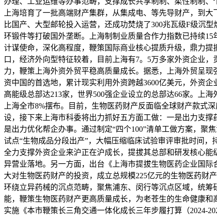
办理、工业运维等办事范畴，支撑成长共享制制、柔性制制、
上海培育了一批高端财产集群，从集成电、等先导财产，到大
比国产、大型邮轮投入运营，还成功焚烧了300兆瓦级F级沉
环锻件等打破国外垄断。上海制制业质量合作力指数已持续1
计谋使命，深化高程度，鞭策国际商业核心提质升级，鼎力提振
口，经济外向型特征较着，目前上海有7。5万多家外资企业，
力，鞭策上海外资外贸平稳高质量成长。据悉，上海外贸呈现强大
资中国的首选地，累计现实利用外资跨越3600亿美元，外资企业
高能级总部达213家，世界500强企业设立的总部达66家。
上海全市8%摆布。目前，生物医药财产反面临全球财产款式
设，接下来上海市科委将出力抓好五方面工做：一是出力支撑
是出力优化帮企办事。通过制定“四个100”清单工做方案，
试点“生物成品分段出产”，大幅压缩临床试验审评审批时间
全力支撑外资企业来沪正在沪成长，提拔其总部和研发核心能
异营业落地。另一方面，出台《上海市提拔生物医药企业国际合
大对生物医药财产的投资，成立总规模225亿元的生物医药财
环绕立异药械的沉点范畴，聚焦浦东、闵行等沉点区域，统筹
能，鞭策生物医药财产更高质量成长，为老苍生的生命健康和高
实施《本市鞭策长三角交通一体化成长三年步履打算（2024-