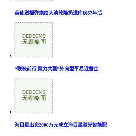
英使送榴弹炮给大清乾隆扔进库房67年后
“联袂前行 聚力共赢”外向型平易近营企
海目星出资2000万元成立海目星激光智能配