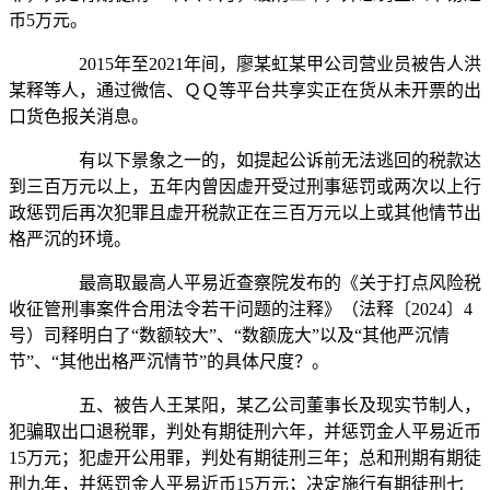
币5万元。
2015年至2021年间，廖某虹某甲公司营业员被告人洪
某释等人，通过微信、ＱＱ等平台共享实正在货从未开票的出
口货色报关消息。
有以下景象之一的，如提起公诉前无法逃回的税款达
到三百万元以上，五年内曾因虚开受过刑事惩罚或两次以上行
政惩罚后再次犯罪且虚开税款正在三百万元以上或其他情节出
格严沉的环境。
最高取最高人平易近查察院发布的《关于打点风险税
收征管刑事案件合用法令若干问题的注释》（法释〔2024〕4
号）司释明白了“数额较大”、“数额庞大”以及“其他严沉情
节”、“其他出格严沉情节”的具体尺度？。
五、被告人王某阳，某乙公司董事长及现实节制人，
犯骗取出口退税罪，判处有期徒刑六年，并惩罚金人平易近币
15万元；犯虚开公用罪，判处有期徒刑三年；总和刑期有期徒
刑九年，并惩罚金人平易近币15万元；决定施行有期徒刑七