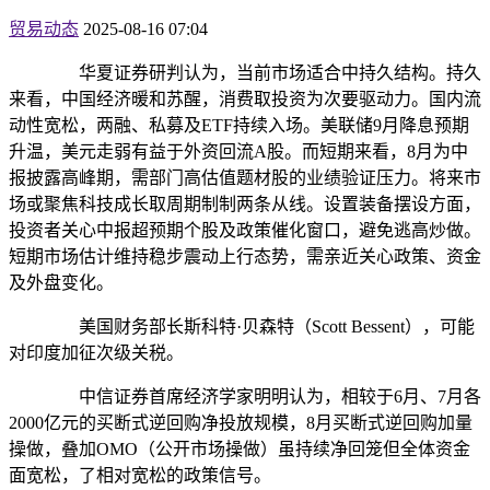
贸易动态
2025-08-16 07:04
华夏证券研判认为，当前市场适合中持久结构。持久
来看，中国经济暖和苏醒，消费取投资为次要驱动力。国内流
动性宽松，两融、私募及ETF持续入场。美联储9月降息预期
升温，美元走弱有益于外资回流A股。而短期来看，8月为中
报披露高峰期，需部门高估值题材股的业绩验证压力。将来市
场或聚焦科技成长取周期制制两条从线。设置装备摆设方面，
投资者关心中报超预期个股及政策催化窗口，避免逃高炒做。
短期市场估计维持稳步震动上行态势，需亲近关心政策、资金
及外盘变化。
美国财务部长斯科特·贝森特（Scott Bessent），可能
对印度加征次级关税。
中信证券首席经济学家明明认为，相较于6月、7月各
2000亿元的买断式逆回购净投放规模，8月买断式逆回购加量
操做，叠加OMO（公开市场操做）虽持续净回笼但全体资金
面宽松，了相对宽松的政策信号。