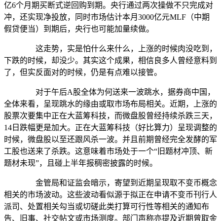
亿6个月期买断式逆回购到期。央行通过两次操做不只完成对
冲，还实现净投放，同时市场估计本月3000亿元MLF（中期
假贷便当）到期后，央行也可能加量续做。
这走势，实是怕什么来什么，上涨的时候肉没吃到，
下跌的时候，却没少。其实这个成果，相信良多人曾经意料到
了，但实反面对的时候，仍是有点难以接管。
对于午后A股全体为何送来一波跳水，据券商中国，
全体来看，呈现跳水的缘由或取市场布局相关。近期，上涨的
股票次要集中正在大蓝筹科技，而微盘股曾经持续杀跌三天，
14日跌幅更是加大。正在大蓝筹科技（好比算力）呈现调整的
时候，微盘股以至还跟风杀一波。并且前期曾经完全发酵的军
工股也送来了杀跌。这意味着市场处于一个“旧题材冲顶、新
题材未现”，且碰上半年报稠密披露的时候。
金管局和证监会暗示，寄望到近期呈现取不变币概念
相关的市场波动。这些波动看似源于拟正在申请不变币刊行人
派司、处置相关勾当或切磋此类打算可行性等相关的通知布
告、旧事、社交帖文或市场测度。部门声称亦提及近期曾取金