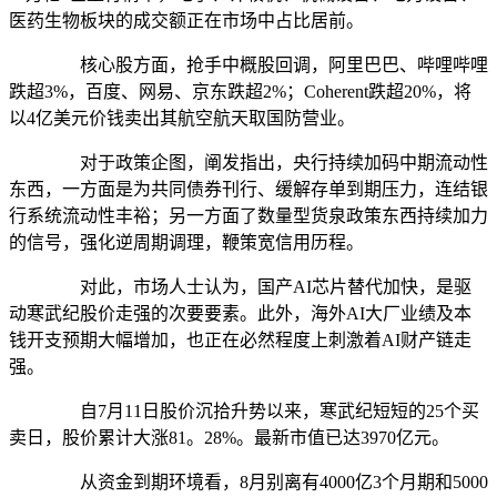
医药生物板块的成交额正在市场中占比居前。
核心股方面，抢手中概股回调，阿里巴巴、哔哩哔哩
跌超3%，百度、网易、京东跌超2%；Coherent跌超20%，将
以4亿美元价钱卖出其航空航天取国防营业。
对于政策企图，阐发指出，央行持续加码中期流动性
东西，一方面是为共同债券刊行、缓解存单到期压力，连结银
行系统流动性丰裕；另一方面了数量型货泉政策东西持续加力
的信号，强化逆周期调理，鞭策宽信用历程。
对此，市场人士认为，国产AI芯片替代加快，是驱
动寒武纪股价走强的次要要素。此外，海外AI大厂业绩及本
钱开支预期大幅增加，也正在必然程度上刺激着AI财产链走
强。
自7月11日股价沉拾升势以来，寒武纪短短的25个买
卖日，股价累计大涨81。28%。最新市值已达3970亿元。
从资金到期环境看，8月别离有4000亿3个月期和5000