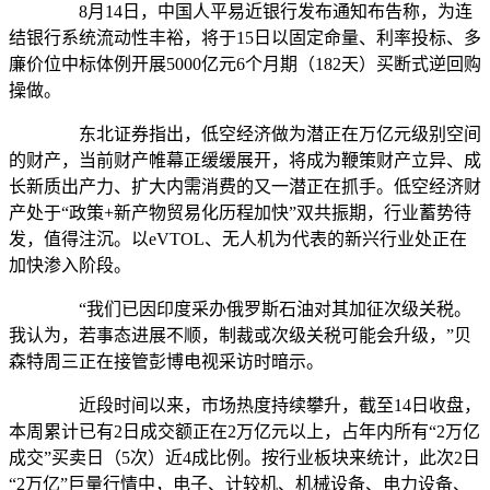
8月14日，中国人平易近银行发布通知布告称，为连
结银行系统流动性丰裕，将于15日以固定命量、利率投标、多
廉价位中标体例开展5000亿元6个月期（182天）买断式逆回购
操做。
东北证券指出，低空经济做为潜正在万亿元级别空间
的财产，当前财产帷幕正缓缓展开，将成为鞭策财产立异、成
长新质出产力、扩大内需消费的又一潜正在抓手。低空经济财
产处于“政策+新产物贸易化历程加快”双共振期，行业蓄势待
发，值得注沉。以eVTOL、无人机为代表的新兴行业处正在
加快渗入阶段。
“我们已因印度采办俄罗斯石油对其加征次级关税。
我认为，若事态进展不顺，制裁或次级关税可能会升级，”贝
森特周三正在接管彭博电视采访时暗示。
近段时间以来，市场热度持续攀升，截至14日收盘，
本周累计已有2日成交额正在2万亿元以上，占年内所有“2万亿
成交”买卖日（5次）近4成比例。按行业板块来统计，此次2日
“2万亿”巨量行情中，电子、计较机、机械设备、电力设备、