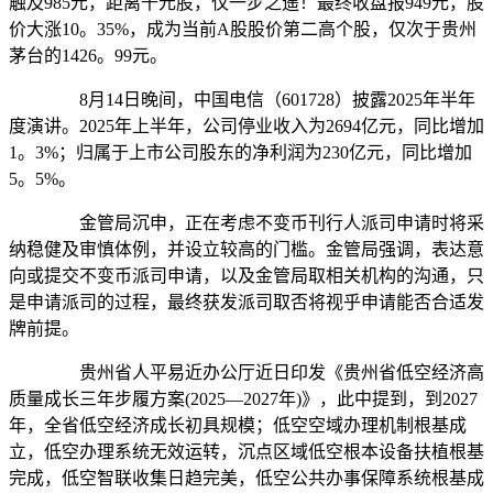
触及985元，距离千元股，仅一步之遥！最终收盘报949元，股
价大涨10。35%，成为当前A股股价第二高个股，仅次于贵州
茅台的1426。99元。
8月14日晚间，中国电信（601728）披露2025年半年
度演讲。2025年上半年，公司停业收入为2694亿元，同比增加
1。3%；归属于上市公司股东的净利润为230亿元，同比增加
5。5%。
金管局沉申，正在考虑不变币刊行人派司申请时将采
纳稳健及审慎体例，并设立较高的门槛。金管局强调，表达意
向或提交不变币派司申请，以及金管局取相关机构的沟通，只
是申请派司的过程，最终获发派司取否将视乎申请能否合适发
牌前提。
贵州省人平易近办公厅近日印发《贵州省低空经济高
质量成长三年步履方案(2025—2027年)》，此中提到，到2027
年，全省低空经济成长初具规模；低空空域办理机制根基成
立，低空办理系统无效运转，沉点区域低空根本设备扶植根基
完成，低空智联收集日趋完美，低空公共办事保障系统根基成