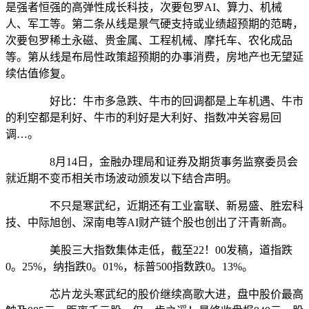
是强者恒强的高弹性成长科技，次要包罗AI、算力、机械
人、军工等。第二条从线是景气硬支持或业绩超预期的范畴，
次要包罗稀土永磁、贵金属、工程机械、摩托车、农化成品
等。第从线是布局性政策超预期的办事消费，房地产也无望延
续估值修复。
好比：牛市多急跌、牛市的回调都是上车机遇、牛市
的利空都是利好、牛市的利好是大利好、指数冲关容易回
调…。
8月14日，金融办理局和证券及期货事务监察委员会
就近期不变币相关市场波动颁发以下结合声明。
不只是寒武纪，近期还有工业富联、新易盛、胜宏科
技、中际旭创、深南电等AI财产链个股也创出了汗青新高。
美股三大指数集体走低，截至22！00发稿，道指跌
0。25%，纳指跌0。01%，标普500指数跌0。13%。
芯片龙头寒武纪的股价继续高歌大进，盘中股价最高