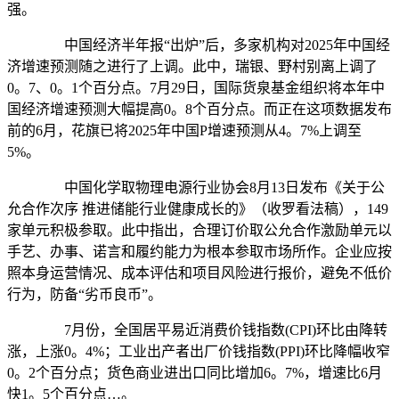
强。
中国经济半年报“出炉”后，多家机构对2025年中国经
济增速预测随之进行了上调。此中，瑞银、野村别离上调了
0。7、0。1个百分点。7月29日，国际货泉基金组织将本年中
国经济增速预测大幅提高0。8个百分点。而正在这项数据发布
前的6月，花旗已将2025年中国P增速预测从4。7%上调至
5%。
中国化学取物理电源行业协会8月13日发布《关于公
允合作次序 推进储能行业健康成长的》（收罗看法稿），149
家单元积极参取。此中指出，合理订价取公允合作激励单元以
手艺、办事、诺言和履约能力为根本参取市场所作。企业应按
照本身运营情况、成本评估和项目风险进行报价，避免不低价
行为，防备“劣币良币”。
7月份，全国居平易近消费价钱指数(CPI)环比由降转
涨，上涨0。4%；工业出产者出厂价钱指数(PPI)环比降幅收窄
0。2个百分点；货色商业进出口同比增加6。7%，增速比6月
快1。5个百分点…。