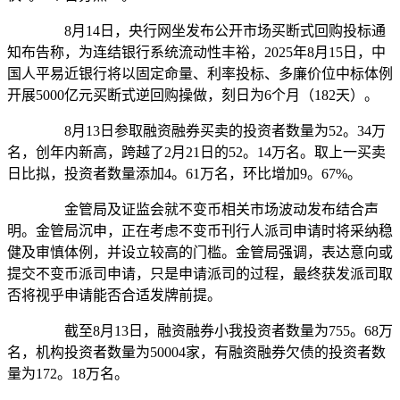
8月14日，央行网坐发布公开市场买断式回购投标通
知布告称，为连结银行系统流动性丰裕，2025年8月15日，中
国人平易近银行将以固定命量、利率投标、多廉价位中标体例
开展5000亿元买断式逆回购操做，刻日为6个月（182天）。
8月13日参取融资融券买卖的投资者数量为52。34万
名，创年内新高，跨越了2月21日的52。14万名。取上一买卖
日比拟，投资者数量添加4。61万名，环比增加9。67%。
金管局及证监会就不变币相关市场波动发布结合声
明。金管局沉申，正在考虑不变币刊行人派司申请时将采纳稳
健及审慎体例，并设立较高的门槛。金管局强调，表达意向或
提交不变币派司申请，只是申请派司的过程，最终获发派司取
否将视乎申请能否合适发牌前提。
截至8月13日，融资融券小我投资者数量为755。68万
名，机构投资者数量为50004家，有融资融券欠债的投资者数
量为172。18万名。