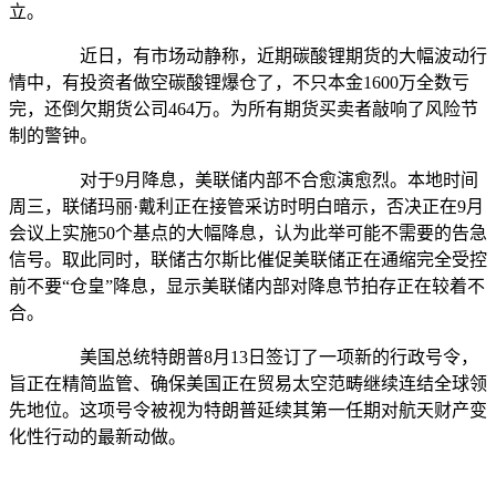
立。
近日，有市场动静称，近期碳酸锂期货的大幅波动行
情中，有投资者做空碳酸锂爆仓了，不只本金1600万全数亏
完，还倒欠期货公司464万。为所有期货买卖者敲响了风险节
制的警钟。
对于9月降息，美联储内部不合愈演愈烈。本地时间
周三，联储玛丽·戴利正在接管采访时明白暗示，否决正在9月
会议上实施50个基点的大幅降息，认为此举可能不需要的告急
信号。取此同时，联储古尔斯比催促美联储正在通缩完全受控
前不要“仓皇”降息，显示美联储内部对降息节拍存正在较着不
合。
美国总统特朗普8月13日签订了一项新的行政号令，
旨正在精简监管、确保美国正在贸易太空范畴继续连结全球领
先地位。这项号令被视为特朗普延续其第一任期对航天财产变
化性行动的最新动做。