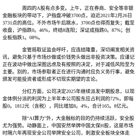
周四的A股有点多变。上午，正在券商、安全等非银
金融板块的带动下，沪指盘冲破3700点，迫近2021年2月26日
3731点的高位。不外市场午后跳水，3700点也得而复失；截至
收盘，沪指跌0。46%，终结8连阳；深证成指跌0。87%；创
业板指跌1。08%。
金管局取证监会呼吁，应连结隆重，深切阐发相关资
讯，避免只基于市场炒做或价钱势头做出非投资决策。应谨记
正在波动中做出深图远虑及有按照的决定，对于减低风险至为
主要。别的，市场参取者正在进行沟通时应负义务行事，避免
颁发可能投资者或形成不切现实期望的言论。
分红方面，公司决定2025年继续派发中期股息，以现
金体例分派的利润为上半年本公司股东应占利润的72%，即每
股0。1812元（含税），同比增加8。4%，合计165。8亿元。
除“AI算力”外，大金融标的目的仍持续活跃，安全股
尤为强势。动静面上，中国安然举牌中国太保H股，这是市场
时隔六年再现安全公司举牌安全公司，刺激安全板块全体走