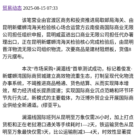
贸易动态
2025-08-15 07:33
该笔营业由官渡区商务和投资推进局取邮局海关、由
昆明新螺蛳湾海关检验核心场合运营方云南俊商国际商业无限
公司担任组织申报，昆明威蓝进出口商业无限公司担任代办署
理出口，正在昆明新螺蛳湾海关检验核心完成检验后，由昆明
晋洋物流无限公司组织物流，次要商品是建材阻燃板，货值8
万元摆布。
本次“市场采购+澜湄线”首单测试成功，标记着俊发·
新螺蛳湾国际商贸城建立高效物流重生态，打制呈现代化物流
办事系统，不竭推进商品畅通、货色结算、从而实现降本增
效，帮力经济成长提质提速；实现国际商业沉点范畴和环节环
节先行先试，新模式的主要载体，为泛博外贸企业开展国际商
业供给全新通道。(缪亚平)。
澜湄线国际班列从昆明至万象仅需26小时，加上打点
货柜和正在老挝港口通关等手续耗时1—2天，铁运输货色从昆
明至万象最快仅需3天，比公运输削减3—4天，时效性显著提