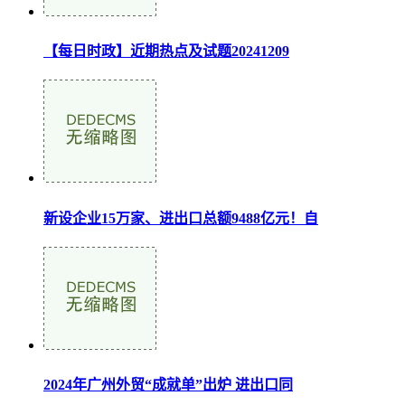
【每日时政】近期热点及试题20241209
新设企业15万家、进出口总额9488亿元！自
2024年广州外贸“成就单”出炉 进出口同