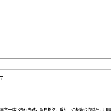
库
贸一体化先行先试，聚焦棉纺、番茄、硅基等劣势财产，用脚