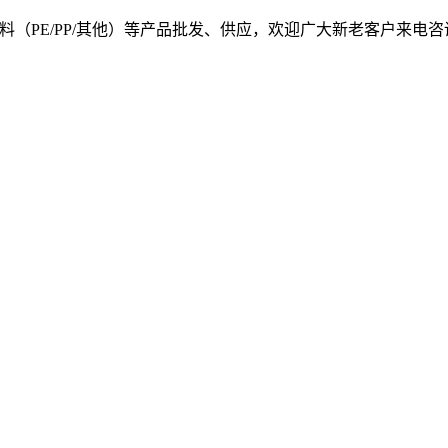
, 我司提供塑料原料（PE/PP/其他）等产品批发、供应，欢迎广大新老客