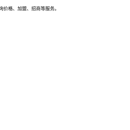
户来电咨询价格、加盟、招商等服务。