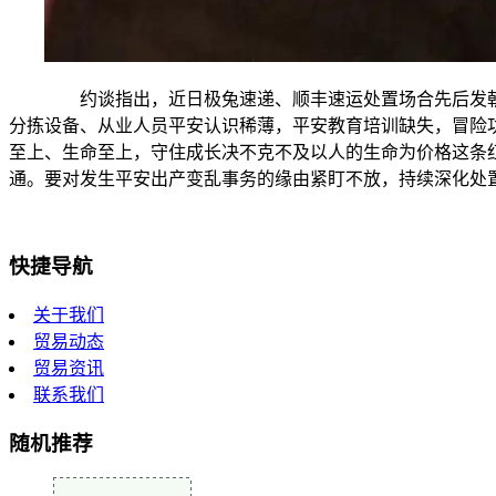
约谈指出，近日极兔速递、顺丰速运处置场合先后发朝
分拣设备、从业人员平安认识稀薄，平安教育培训缺失，冒险
至上、生命至上，守住成长决不克不及以人的生命为价格这条
通。要对发生平安出产变乱事务的缘由紧盯不放，持续深化处
快捷导航
关于我们
贸易动态
贸易资讯
联系我们
随机推荐