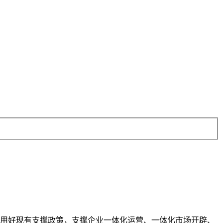
用好现有支撑政策，支撑企业一体化运营、一体化市场开辟、