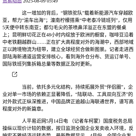
贸易动态
2025-08-09 05:49
这一增加的背后，“钢铁驼队”载着新能源汽车穿越欧
亚，帮力“渝车出海”；潼南柠檬搭乘“中老泰冷链班列”，仅用
5天便中转东南亚；都匀毛尖的茶喷鼻洋溢正在东盟的餐桌
上；昆明鲜切花正在48小时内绽放于欧洲的橱窗，咖啡豆沿着
中老铁翻越群山……正在扩大高程度对外的海潮中，西部地域
正以跨境物流为纽带，建立全球经贸合做新图景。记者走进西
部陆海新通道运营安排核心，看到海外仓分布、货运订单号、
国际铁班列集拆箱总量等数据正及时更新。
当前，依托多元化结构，持续拓展外贸“伴侣圈”，企
业对单一市场的依赖正显著降低，“陆联动、工具双向互济”的
对外款式正纵深推进，中国品牌正逾越山海联通世界，谱写高
程度对外的新篇章。
人平易近网5月14日电 （记者车柯蒙）国度税务总局
操纵以现价计较的数据，按日监测全国企业发卖收入环境，反
映宏不雅经济运转态势。最新数据显示，4月份，全国企业发