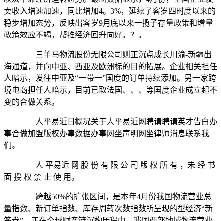
卖收入增速加速，同比增加4。3%，延续了客岁四时度以来的
稳步增加态势，反映出客岁9月底以来一揽子存量政策和增量
政策效应不竭，帮推经济回升向好。？。
三羊马物流股份无限公司则正沉点成长川渝-新疆出
海通道，并向中亚、西亚及欧洲标的目的拓展。企业相关担任
人暗示，发往中亚及“一带一”国度的订单持续添加。另一家跨
境电商担任人暗示，目前已取法国、、、等国度企业成立起不
变的合做关系。
人平易近日概况关于人平易近网聘请聘请英才告白办
事合做加盟版权办事数据办事网坐声明网坐律师消息联系我
们。
人 平易近 网 股 份 有 限 公 司 版 权 所 有 ，未 经 书
面 授 权 禁 止 使 用。
跨越50%的扩张区间，是本年4月份我国物流营业总
量指数、新订单指数、库存周转次数指数所呈现的型经济“新
答卷”。正在全球财产链沉构历程中，我国西部地域物流营业