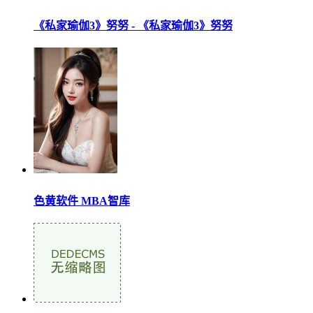
《私家瑜伽3》努努 - 《私家瑜伽3》努努
色黄软件 MBA智库