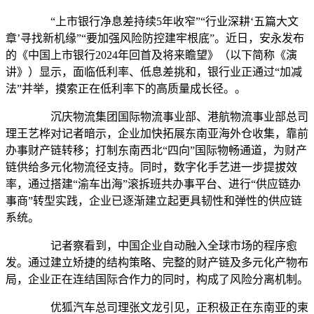
“上市银行净息差持续5年收窄”“行业深耕‘五篇大文
章’寻找新机缘”“要加强风险防控建牢根底”。近日，安永发布
的《中国上市银行2024年回首及将来瞻望》（以下简称《演
讲》）显示，面临低利率、低息差挑和，银行业正通过“加减
法”并举，摸索正在低利率下的高质量成长径。。
沉庆物流集团国际物流事业部、港航物流事业部总司
理王艺桦对记者暗示，企业加快拓展东南亚海外仓收集，靠前
办事财产链转移；打制东南西北“四向”国际物畅通道，为财产
链供给多元化物流径支持。同时，数字化手艺进一步提拔效
率，通过搭建“渝车出海”滚拆班共办事平台、进行“供应链办
事商”转型实践，企业已逐渐建立起更具韧性和弹性的供应链
系统。
记者察看到，中国企业自动融入全球市场的程序愈
发。通过建立矫捷的结构策略、完整的财产链及多元化产物布
局，企业正在连结国际合作力的同时，构成了风险分离机制。
优狐汽车总司理张文龙引见，正积极正在东南亚的柬