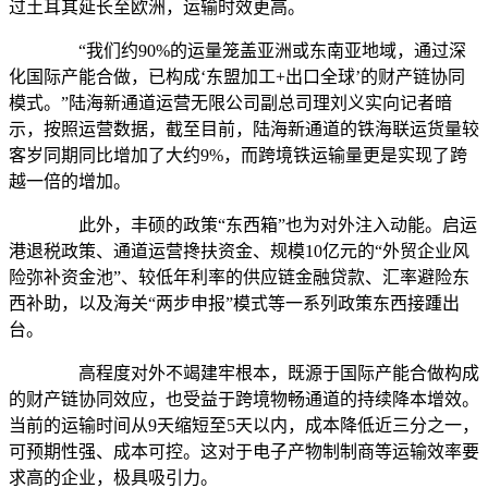
过土耳其延长至欧洲，运输时效更高。
“我们约90%的运量笼盖亚洲或东南亚地域，通过深
化国际产能合做，已构成‘东盟加工+出口全球’的财产链协同
模式。”陆海新通道运营无限公司副总司理刘义实向记者暗
示，按照运营数据，截至目前，陆海新通道的铁海联运货量较
客岁同期同比增加了大约9%，而跨境铁运输量更是实现了跨
越一倍的增加。
此外，丰硕的政策“东西箱”也为对外注入动能。启运
港退税政策、通道运营搀扶资金、规模10亿元的“外贸企业风
险弥补资金池”、较低年利率的供应链金融贷款、汇率避险东
西补助，以及海关“两步申报”模式等一系列政策东西接踵出
台。
高程度对外不竭建牢根本，既源于国际产能合做构成
的财产链协同效应，也受益于跨境物畅通道的持续降本增效。
当前的运输时间从9天缩短至5天以内，成本降低近三分之一，
可预期性强、成本可控。这对于电子产物制制商等运输效率要
求高的企业，极具吸引力。