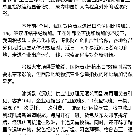
总量指数连结显著增加，成为中国扩大高程度对外的活泼缩
影。
本年前4个月，我国货色商业进出口总值同比增加2。
4%，继续连结平稳增加。正在外部坚苦挑和增加的环境下，
我国积极建立多元化市场，深化财产链供应链合做，各地各部
分和泛博运营从体积极应对。近日，人平易近网记者深切多
地，走进企业出产运营一线，探索高程度对外新机缘。
虽然大市场供需放缓、国际商业“抢出口”效应削弱等
要素带来影响，但西部地域物流营业总量指数的环比增加仍然
显著。
渝新欧（沉庆）供应链办理无限公司副总司理黄曼引
见，客岁10月，企业就推出了“亚欧班列”（东盟快班）产物，
实现了“一次委托、一次付费、一箱到底”运输模式，将中欧班
列取陆海新通道跟尾，每周开行一班。货色从东友邦家拆箱
后，经沉庆间接运往欧洲，半途无需换箱。同时，还开辟了跨
里海运输产物，货色经哈萨克斯坦、阿塞拜疆、格鲁吉亚，通