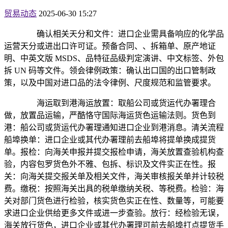
贸易动态
2025-06-30 15:27
确认相关天分和文件：进口企业需具备响应的化学品
运营天分或进出口许可证。预备合同、、拆箱单、原产地证
明、中英文版 MSDS、品特征品级判定演讲、中文标签、外包
拆 UN 码等文件。领会律例政策：确认出口国的出口管制政
策，以及中国对进口品的法令律例、尺度规范和监管要求。
海运取到港海运放置：取船公司或货运代办署理合
做，放置品运输，严酷恪守国际海运货色运输法则。货色到
港：船公司或货运代办署理通知进口企业到港消息。清关流程
船埠换单：进口企业或其代办署理前去船埠将提单换成提货
单。报检：向海关申报并提交报检申请，海关放置查验机构查
验，内容包罗货色外不雅、包拆、标识及文件实正在性。报
关：向海关提交报关单及相关文件，海关审核报关单并计较税
费。缴税：按照海关出具的税单缴纳关税、等税费。检验：海
关对部门货色进行检验，核实货色实正在性、数量等，可能要
求进口企业供给更多文件或进一步查验。放行：经检验无误，
海关放行货色，进口企业或其代办署理可前去船埠打点提货手