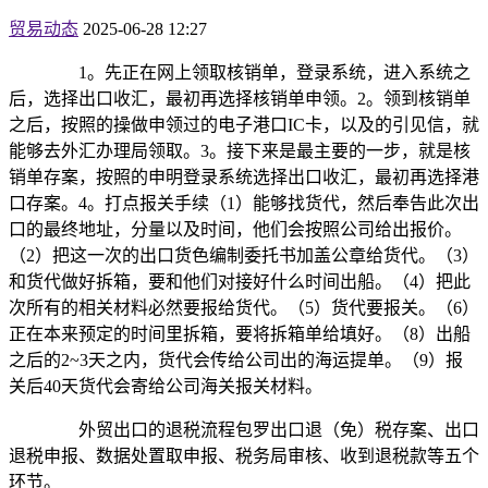
贸易动态
2025-06-28 12:27
1。先正在网上领取核销单，登录系统，进入系统之
后，选择出口收汇，最初再选择核销单申领。2。领到核销单
之后，按照的操做申领过的电子港口IC卡，以及的引见信，就
能够去外汇办理局领取。3。接下来是最主要的一步，就是核
销单存案，按照的申明登录系统选择出口收汇，最初再选择港
口存案。4。打点报关手续（1）能够找货代，然后奉告此次出
口的最终地址，分量以及时间，他们会按照公司给出报价。
（2）把这一次的出口货色编制委托书加盖公章给货代。（3）
和货代做好拆箱，要和他们对接好什么时间出船。（4）把此
次所有的相关材料必然要报给货代。（5）货代要报关。（6）
正在本来预定的时间里拆箱，要将拆箱单给填好。（8）出船
之后的2~3天之内，货代会传给公司出的海运提单。（9）报
关后40天货代会寄给公司海关报关材料。
外贸出口的退税流程包罗出口退（免）税存案、出口
退税申报、数据处置取申报、税务局审核、收到退税款等五个
环节。