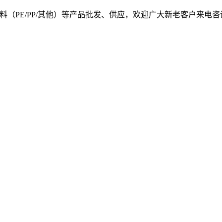
, 我司提供塑料原料（PE/PP/其他）等产品批发、供应，欢迎广大新老客