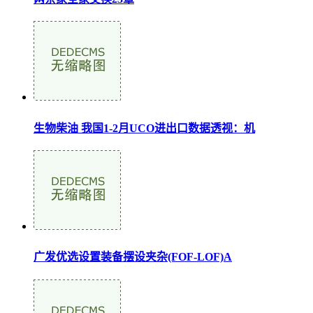
生物柴油 我国1-2月UCO进出口数据透视：机
广发优选设置装备摆设夹杂(FOF-LOF)A