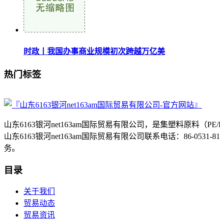
时政丨我国办事商业规模初次跨越万亿美
热门标签
山东6163银河net163am国际贸易有限公司，是集塑料原
山东6163银河net163am国际贸易有限公司联系电话：86-053
务。
目录
关于我们
贸易动态
贸易资讯