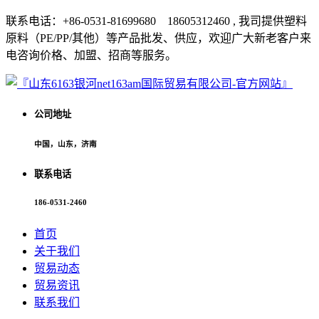
联系电话：+86-0531-81699680 18605312460 , 我司提供塑料
原料（PE/PP/其他）等产品批发、供应，欢迎广大新老客户来
电咨询价格、加盟、招商等服务。
公司地址
中国，山东，济南
联系电话
186-0531-2460
首页
关于我们
贸易动态
贸易资讯
联系我们