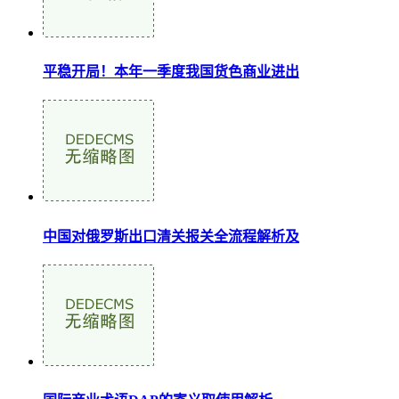
平稳开局！本年一季度我国货色商业进出
中国对俄罗斯出口清关报关全流程解析及