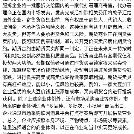
服拆企业将一批服拆交给国内的一家代办署理商寄售，代办署
理商正在国内市场发卖，发卖完成后扣除相关费用将款子汇给
国外企业。寄售货色售出前，所有权属于寄售人，代销人只收
取佣金，不承担货色风险义务。这种体例有益于开辟市场、扩
大发卖，但寄售人要承担货色积压风险。期货商业正在期货买
卖所内，按照既定例章轨制，通过公开竞价买卖尺度化期货合
约。期货合约由期货买卖所同一制定，了正在未来某一特按时
间和地址交割必然数量和质量商品。期货商业具有套期保值和
投契两大功能。套期保值者可通过时货买卖锁定将来买卖价
钱，规避现货市场价钱波动风险；投契者则通过预测期货价钱
涨跌，进行低买高卖或高卖低买操做来获取利润。期货买卖具
有高杠杆效应，能以小，但风险也较高。例如，一家大豆加工
企业担忧将来大豆价钱上涨添加成本，买卖期货合约进行投契
获利 。除了上述商业体例外，还有市场采购商业等体例。市
场采购商业体例适合 “多品种、多批次、小批量” 商品出口，
企业通过市场采购联网消息平台打点存案后即可开展供货营业
。总之，企业应按照本身环境、产物特点、市场需求等要素，
隆重选择适合的商业体例，以正在商业勾当中实现更好成长。