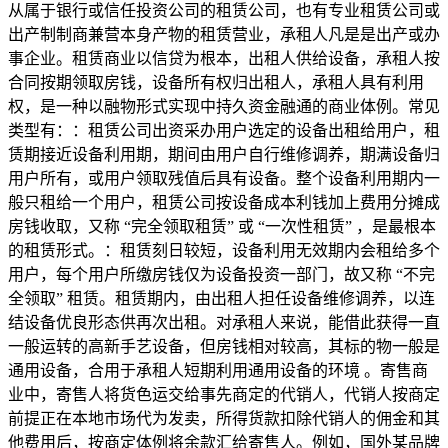
从属于银行或信任投资公司的租赁公司，也有专业租赁公司或
出产制制商兼营本身产物的租赁营业，承租人凡是是出产或办
事企业。租赁商业以信贷为根本，出租人供给设备，承租人按
合同按期领取房钱，设备所有权归出租人，承租人具有利用
权，是一种以融物形式实现中持久资金融通的商业体例。常见
类型有：：租赁公司出资采办用户选定的设备出租给用户，租
赁期接近设备利用期，期间由用户自行维修调养，期满设备归
用户所有，或用户领取残值后具有设备。整个设备利用期内一
般只租给一个用户，租赁公司按设备成本利钱加上费用分摊成
房钱收取，又称 “完全领取租赁” 或 “一次性租赁” ，是最根本
的租赁形式。：租赁刻日较短，设备利用无效期内会租给多个
用户，每个用户所缴房钱仅为设备投资一部门，故又称 “不完
全领取” 租赁。租赁期内，由出租人担任设备维修调养，以连
结设备优良形态供再次出租。对承租人来说，能借此获得一直
一般运转的高新手艺设备，但房钱相对较高，其标的物一般是
通用设备，合用于承租人短期利用通用设备的环境 。寄售商
业中，寄售人将货色运交给事先商定的代销人，代销人按商定
前提正在本地市场代为发卖，所得货款扣除代销人的佣金和其
他费用后，按商定体例将余款汇给寄售人。例如，国外某品牌