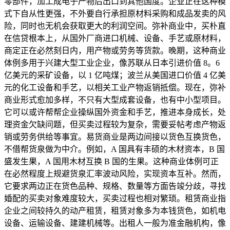
零部件，加工成电子产物后出口到其他国度。企业正在这种模
式下自从性更强，不外要自行承担原材料采购和成品发卖的风
险，同时也无机会获取更大的利润空间。弥补商业中，买朴直
在信贷根本上，从国外厂商进口机械、设备、手艺或原材料，
商定正在必然刻日内，用产物或劳务等货款。晚期，这种商业
体例多用于兴建大型工业企业，像苏联从日本引进价值 8。6
亿美元的采矿设备，以 1 亿吨煤；波兰从美国进口价值 4 亿美
元的化工设备和手艺，以相关工业产物返销抵偿。现在，弥补
商业形式愈加多样，不只有大型成套设备，也有中小型项目。
它可以或许帮帮企业操纵国外资金和手艺，推进本身成长，处
理资金欠缺问题，但买卖过程较为复杂，需要妥帖考虑产物返
销或劳务供给等事宜。易货商业是两边间接以货色互换货色，
不借帮货泉做为中介。例如，A 国具有丰硕的木材资本，B 国
盛发生果，A 国用木材互换 B 国的生果。这种商业体例可正
在必然程度上规避货泉汇率波动风险，实现资本互补。然而，
它要求两边正在货色品种、规格、数量等方面告竣分歧，寻找
婚配的买卖对象难度较大，买卖过程也相对繁琐。租赁商业指
企业之间较持久的动产租赁，租赁对象多为本钱货色，如机电
设备、运输设备、建建机械等。出租人一般为准金融机构，像