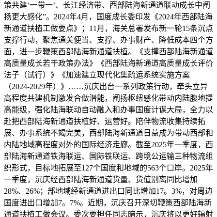
策共建‘一带一’、长江经济带、西部陆海新通道联动成长中阐
扬更大感化”。2024年4月，国度成长委印发《2024年西部陆海
新通道扶植工做要点》；11月，海关总署发布新一轮15条沉点
支撑行动，聚焦通关便当、支撑、办事财产、降低成本四个方
面，进一步鞭策西部陆海新通道扶植。《支撑西部陆海新通道
高质量成长若干政策办法》《西部陆海新通道高质量成长评价
法子（试行）》《加速建立现代化集疏运系统实施方案
（2024-2029年）》……沉庆出台一系列政策行动，牵头立异
高程度共建机制激发合做潜能，阐扬枢纽感化带动内陆腹地提
高能级，强化陆海联动自动融入和办事国度计谋大局，全力以
赴把西部陆海新通道扶植好、运营好。陪伴物流收集持续拓
展、办事系统不竭完美，西部陆海新通道日益成为带动西部和
内陆地域高程度对外的国际经济走廊。截至2025年一季度，西
部陆海新通道铁海联运、国际铁联运、跨境公运输三种物流组
织形式，目标地拓展至127个国度和地域的563个口岸。2025年
一季度，沉庆经西部陆海新通道货量、货值别离同比增加
28%、26%；部地域经新通道进出口同比增加17。3%，对周边
国度进出口增加7。7%。近期，沉庆召开深切鞭策西部陆海新
通道扶植工做会议。委次要担任同志暗示，沉庆将以更好辐射