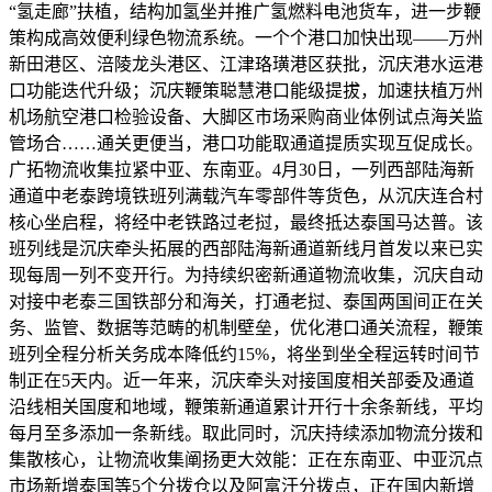
“氢走廊”扶植，结构加氢坐并推广氢燃料电池货车，进一步鞭
策构成高效便利绿色物流系统。一个个港口加快出现——万州
新田港区、涪陵龙头港区、江津珞璜港区获批，沉庆港水运港
口功能迭代升级；沉庆鞭策聪慧港口能级提拔，加速扶植万州
机场航空港口检验设备、大脚区市场采购商业体例试点海关监
管场合……通关更便当，港口功能取通道提质实现互促成长。
广拓物流收集拉紧中亚、东南亚。4月30日，一列西部陆海新
通道中老泰跨境铁班列满载汽车零部件等货色，从沉庆连合村
核心坐启程，将经中老铁路过老挝，最终抵达泰国马达普。该
班列线是沉庆牵头拓展的西部陆海新通道新线月首发以来已实
现每周一列不变开行。为持续织密新通道物流收集，沉庆自动
对接中老泰三国铁部分和海关，打通老挝、泰国两国间正在关
务、监管、数据等范畴的机制壁垒，优化港口通关流程，鞭策
班列全程分析关务成本降低约15%，将坐到坐全程运转时间节
制正在5天内。近一年来，沉庆牵头对接国度相关部委及通道
沿线相关国度和地域，鞭策新通道累计开行十余条新线，平均
每月至多添加一条新线。取此同时，沉庆持续添加物流分拨和
集散核心，让物流收集阐扬更大效能：正在东南亚、中亚沉点
市场新增泰国等5个分拨仓以及阿富汗分拨点，正在国内新增