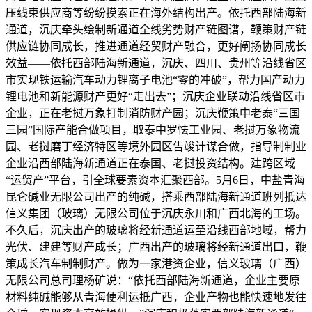
压线束供应商等纷纷摸索正在海外结构出产。依托西部陆海新
通道，沉庆牵头绘制新通道全线劣势财产链图谱，鞭策财产链
供应链协同成长，推进通道经贸财产融合，更好阐扬协同成长
效益——依托西部陆海新通道，沉庆、四川、贵州等沿线省区
市实现铁运输汽车动力锂离子电池“零的冲破”，帮力国产动力
锂电池和新能源财产更好“走出去”；沉庆企业联动沿线省区市
企业，正在老挝万象打制消防财产园；沉庆鞭策中老泰“三国
三园”国际产能合做项目，取泰中罗怯工业园、老挝万象物流
园、老挝磨丁经济特区等境外园区告竣计谋合做，指导制制业
企业沿西部陆海新通道正在泰国、老挝投资结构。建跨区域
“运贸产”平台，引全球要素资本汇聚西部。5月6日，中盐青海
昆仑碱业无限公司出产的纯碱，搭乘西部陆海新通道班列抵达
信义集团（玻璃）无限公司位于沉庆永川和广西北海的工场。
不久后，沉庆出产的玻璃将经新通道运至沿线西部地域，帮力
光伏、建建等财产成长；广西出产的玻璃将经新通道出口，鞭
策成长汽车制制财产。做为一家港资企业，信义玻璃（广西）
无限公司总司理杨矿说：“依托西部陆海新通道，企业主要原
材料纯碱能够从青海便利运抵广西，企业产物也能快速地发往