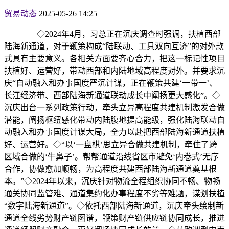
贸易动态
2025-05-26 14:25
◇2024年4月，习总正在沉庆调查时强调，扶植西部
陆海新通道，对于鞭策构成“陆联动、工具双向互济”的对外款
式具有主要意义。各相关方面要齐心合力，把这一标记性项目
扶植好、运营好，带动西部和内陆地域高程度对外。并要求沉
庆“自动融入和办事国度严沉计谋，正在鞭策共建‘一带一’、
长江经济带、西部陆海新通道联动成长中阐扬更大感化”。◇
沉庆出台一系列政策行动，牵头立异高程度共建机制激发合做
潜能，阐扬枢纽感化带动内陆腹地提高能级，强化陆海联动自
动融入和办事国度计谋大局，全力以赴把西部陆海新通道扶植
好、运营好。◇“以‘一盘棋’思立异合做共建机制，牵住了跨
区域合做的‘牛鼻子’。帮帮通道沿线省区市避免‘内卷式’无序
合作，协做愈加顺畅，为高程度共建西部陆海新通道奠基根
本。”◇2024年以来，沉庆针对物流全程组织协同不畅、物畅
通关协同监管难、通道集约化办事程度不劣等难题，谋划扶植
“数字陆海新通道”。◇依托西部陆海新通道，沉庆牵头绘制新
通道全线劣势财产链图谱，鞭策财产链供应链协同成长，推进