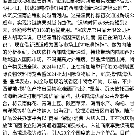
度营业联动和监管协同，鞭策西部陆海新通道实现全体智治。
4月14日，搭载28吨柠檬鲜果的西部陆海新通道跨境公班车，
从沉庆潼南启程驶向越南河内。这是潼南柠檬初次通过跨境公
班车，实现冷链鲜果对越南曲供。“运输时间从6天缩短到2
天，还能够节约31%的运输费用。”沉庆磊书果品无限公司担
任人胡再洋说，已经潼南柠檬因深居内陆而“藏正在深闺人未
识”，现在借新通道成为国际市场上的“喷鼻饽饽”。做为内陆
的分析枢纽，沉庆依托西部陆海新通道，持续带动内陆和西部
地域融入国际市场，不竭提高对外程度。部品牌组团出海，特
色产物灵通全球。2024年12月，正在新加坡举行的2024狮城国
际食物饮料博览会暨2024亚太国际食物展上，沉庆携“陆海优
品”品牌表态，向全球展现沿线省区市特色产物。以前，不少
西部地域特色产物曾因物流难题而“出海”坚苦。沉庆依托西部
陆海新通道打制“陆海优品”品牌，扶植陆海优品公共办事平
台，将云南鲜花、青海土豆、陕西苹果、海南水产、枸杞、甘
肃洋葱等特色产物纳入“出海团”，挖掘沿线省区市潜能。陆海
优品公共办事平台以“商圈+保税+消费”为切入口，正在沉庆解
放碑商圈设立陆海新通道国际消费核心，入驻商家享受保税展
销、离境退税等政策，引入20余个国度的上万个单品。目前，