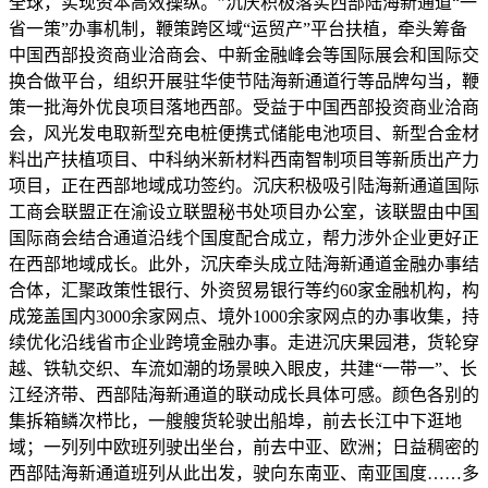
全球，实现资本高效操纵。”沉庆积极落实西部陆海新通道“一
省一策”办事机制，鞭策跨区域“运贸产”平台扶植，牵头筹备
中国西部投资商业洽商会、中新金融峰会等国际展会和国际交
换合做平台，组织开展驻华使节陆海新通道行等品牌勾当，鞭
策一批海外优良项目落地西部。受益于中国西部投资商业洽商
会，风光发电取新型充电桩便携式储能电池项目、新型合金材
料出产扶植项目、中科纳米新材料西南智制项目等新质出产力
项目，正在西部地域成功签约。沉庆积极吸引陆海新通道国际
工商会联盟正在渝设立联盟秘书处项目办公室，该联盟由中国
国际商会结合通道沿线个国度配合成立，帮力涉外企业更好正
在西部地域成长。此外，沉庆牵头成立陆海新通道金融办事结
合体，汇聚政策性银行、外资贸易银行等约60家金融机构，构
成笼盖国内3000余家网点、境外1000余家网点的办事收集，持
续优化沿线省市企业跨境金融办事。走进沉庆果园港，货轮穿
越、铁轨交织、车流如潮的场景映入眼皮，共建“一带一”、长
江经济带、西部陆海新通道的联动成长具体可感。颜色各别的
集拆箱鳞次栉比，一艘艘货轮驶出船埠，前去长江中下逛地
域；一列列中欧班列驶出坐台，前去中亚、欧洲；日益稠密的
西部陆海新通道班列从此出发，驶向东南亚、南亚国度……多