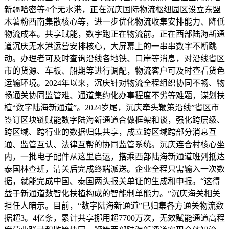
新疆哈密等4个无水港，正在沉庆国际物流枢纽园区设立东盟
木薯粉西南集散核心等，进一步优化物流收集安排能力、降低
物流成本。共享赋能，数字跑正在物流前。正在西部陆海新通
道沉庆无水港运营安排核心，大屏幕上的一串串数字不断跳
动。办理者可及时查询沿线各地铁、口岸等消息，对沿线省区
市的货源、车板、船期等进行调配，物流客户可及时查看货色
运输环境。2024年以来，沉庆针对物流全程组织协同不畅、物
畅通关协同监管难、通道集约化办事程度不劣等难题，谋划扶
植“数字陆海新通道”。2024岁尾，沉庆牵头鞭策沿线”省区市
签订区块链赋能数字陆海新通道合做框架和谈，强化跨层级、
跨区域、跨行业的数据归集共享，成立跨区域跨部分消息互
通、监管互认、法律互帮的协同监管系统。沉庆连合村核心坐
内，一批电子配件从这里启运，搭乘西部陆海新通道班列抵达
泰国林查班，清关后完成终端派送。企业全程只需输入一次数
据，就能完成中国、泰国两头报关单证的生成和申报。“这得
益于新通道数智化扶植构成的智能制单能力。”沉庆海关相关
担任人暗示。目前，“数字陆海新通道”已归集各方通关物流数
据超3。4亿条，累计共享挪用超7700万次，无效赋能通道高程