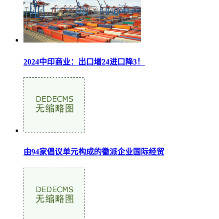
2024中印商业：出口增24进口降3！
由94家倡议单元构成的徽派企业国际经贸