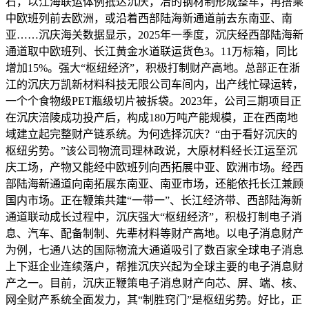
石，以江海联运体例抵达沉庆，冶的钢材制形成整车，再搭乘
中欧班列前去欧洲，或沿着西部陆海新通道前去东南亚、南
亚……沉庆海关数据显示，2025年一季度，沉庆经西部陆海新
通道取中欧班列、长江黄金水道联运货色3。11万标箱，同比
增加15%。强大“枢纽经济”，积极打制财产高地。总部正在浙
江的沉庆万凯新材料科技无限公司车间内，出产线忙碌运转，
一个个食物级PET瓶级切片被拆袋。2023年，公司三期项目正
在沉庆涪陵成功投产后，构成180万吨产能规模，正在西南地
域建立起完整财产链系统。为何选择沉庆？“由于看好沉庆的
枢纽劣势。”该公司物流司理林政说，大原材料经长江运至沉
庆工场，产物又能经中欧班列向西拓展中亚、欧洲市场。经西
部陆海新通道向南拓展东南亚、南亚市场，还能依托长江兼顾
国内市场。正在鞭策共建“一带一”、长江经济带、西部陆海新
通道联动成长过程中，沉庆强大“枢纽经济”，积极打制电子消
息、汽车、配备制制、先辈材料等财产高地。以电子消息财产
为例，七通八达的国际物流大通道吸引了数百家全球电子消息
上下逛企业连续落户，帮推沉庆兴起为全球主要的电子消息财
产之一。目前，沉庆正鞭策电子消息财产向芯、屏、端、核、
网全财产系统全面发力，其“制胜窍门”是枢纽劣势。好比，正