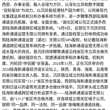
西部、办事全国、融入全球为方针，以深化立异和数字赋能
“双轮驱动”为动力，以沉庆枢纽港财产园为牵引，以完美现代
化集疏运系统和分析办事系统为抓手，进一步鞭策西部陆海新
通道全向拓展、全域、全面合做。“湖北区域公司正式插手西
部陆海新通道跨区域运营系统。”4月9日，总部位于沉庆的陆
海新通道运营无限公司颁布发表，通过股权受让的体例成功收
购陆海新通道运营（湖北）无限公司34%股权，标记着陆海新
通道跨区域运营系统的进一步拓展。陆海新通道运营无限公司
成长强大的背后，是沉庆持续鞭策通道沿线省区市立异合做共
建机制，凝结强劲合力，提拔通道效率和办事程度。机制共
建，内轮回“伴侣圈”全笼盖。2024年11月，正在沉庆举办的
2024陆海新通道经济成长论坛上，陕西、青海、海南、云南等
四省份确定出资入股。至此，沉庆倡议成立的陆海新通道运营
无限公司实现“13+2”省区市全笼盖，西部陆海新通道合做共建
机制日益以的姿势欢送更多合做伙伴插手。沉庆牵头成立西部
陆海新通道跨区域分析运营平台——陆海新通道运营无限公
司，由“13+2”省区市合做共建，并连续成立相关区域子公司，
按照“同一品牌、同一法则、同一运做”准绳推进通道扶植。