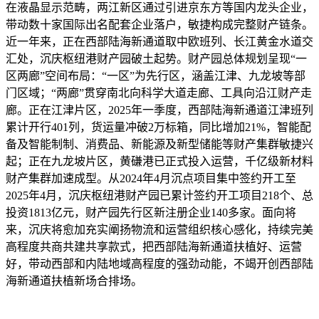
在液晶显示范畴，两江新区通过引进京东方等国内龙头企业，
带动数十家国际出名配套企业落户，敏捷构成完整财产链条。
近一年来，正在西部陆海新通道取中欧班列、长江黄金水道交
汇处，沉庆枢纽港财产园破土起势。财产园总体规划呈现“一
区两廊”空间布局：“一区”为先行区，涵盖江津、九龙坡等部
门区域；“两廊”贯穿南北向科学大道走廊、工具向沿江财产走
廊。正在江津片区，2025年一季度，西部陆海新通道江津班列
累计开行401列，货运量冲破2万标箱，同比增加21%，智能配
备及智能制制、消费品、新能源及新型储能等财产集群敏捷兴
起；正在九龙坡片区，黄磏港已正式投入运营，千亿级新材料
财产集群加速成型。从2024年4月沉点项目集中签约开工至
2025年4月，沉庆枢纽港财产园已累计签约开工项目218个、总
投资1813亿元，财产园先行区新注册企业140多家。面向将
来，沉庆将愈加充实阐扬物流和运营组织核心感化，持续完美
高程度共商共建共享款式，把西部陆海新通道扶植好、运营
好，带动西部和内陆地域高程度的强劲动能，不竭开创西部陆
海新通道扶植新场合排场。