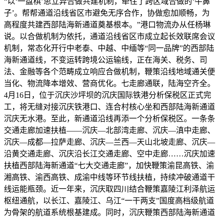
“以‘一盘棋’思立异合做共建机制，牵住了跨区域合做的‘牛鼻
子’。帮帮通道沿线省区市避免无序合作，协做愈加顺畅，为
高程度共建西部陆海新通道奠基根本。”港口物流办从任杨琳
说。以合做机制为依托，通道沿线省区市成立起长效联席会议
机制，常态化开行中老泰、中越、中缅等“同一品牌”的西部陆
海新通道线，不变运转跨境公运输线，正在海关、税务、司
法、金融等各个范畴成立响应合做机制，鞭策沿线地域通关便
当化、物流降本增效、营商优化。七走廊通联，陆海空齐全。
4月16日，位于沉庆沙坪坝的沉庆国际铁港分析保税区正式完
工，将无缝对接沉庆铁港口、连合村核心坐和西部陆海新通道
沉庆无水港。至此，新通道沿线再添一个分析保税区。一条条
交通走廊加速扶植——沉庆—北部湾走廊、沉庆—滇中走廊、
沉庆—成都—拉萨走廊、沉庆—兰西—天山北坡走廊、沉庆—
沿黄交通走廊、沉庆沿长江交通走廊、空中走廊……沉庆加速
扶植西部陆海新通道“七大交通走廊”，加快鞭策渝昆高铁、渝
湘高铁、渝西高铁、成渝中线等环节线扶植，持续冲破通道干
线运能瓶颈。近一年来，沉庆取四川结合鞭策嘉陵江利泽航运
枢纽通航，以长江、嘉陵江、乌江“一干两支”国度高档级航道
为骨架的航道系统根基建成。同时，沉庆鞭策西部陆海新通道