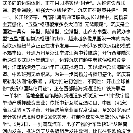
式多向的运输体例，正在果园港实现“组合”。从推进设备联
通、商业通顺，到强大“枢纽经济”，沉庆正在鞭策共建“一带
一”、长江经济带、西部陆海新通道联动成长过程中，阐扬着
主要感化。“五型”枢纽鞭策多条大通道“无缝跟尾”。沉庆是全
国独一具有口岸型、陆港型、空港型、出产办事型、商贸办事
型“五型”国度物流枢纽的城市。越来越多像果园港一样的高能
级联运枢纽节点正正在拔节发展——万州港多式联运组织模式
不竭丰硕，开通万州至浙江宁波江海中转航路；开行西部陆海
新通道多式联运集结班列，运转沉庆首趟中老铁保税粮食专
列；江津珞璜港于2024年正式获批港口，实现取西部陆海新通
道、中欧班列无效跟尾。为进一步阐扬分析枢纽感化，沉庆着
眼轨制法则“软联通”，鼎力推进初创性、不同性：开出全球首
份“铁提单国际信用证”，正在西部陆海新通道推广铁海联运
“一单制”，落地全国首笔陆海新通道多式联运“一单制”数字提
单动产质押融资营业；依托中新互联互通项目、中国（沉庆）
商业试验区等平台，开展跨境商业高程度试点，至2024岁尾已
累计实现跨境融资近230亿美元。打制全球货色集散分拨“曲达
坐”。5月2日，一列满载汽车、电子产物的“东盟快班”从越南
河内发车，抵达沉庆从头编组后发往欧洲，比以往亚欧跨境运