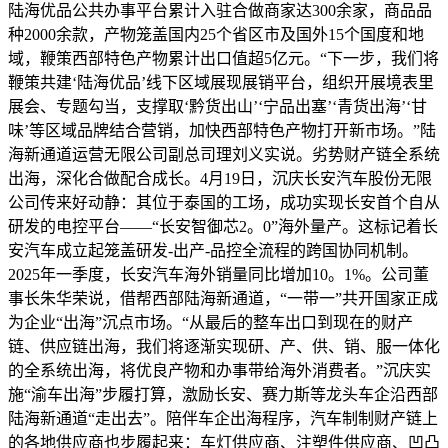
陆海优品公共办事平台累计入驻合做商家达300余家，商品品
种2000余款，产物笼盖国内25个省区市及国外15个国度和地
域，鞭策西部特色产物累计出口值超5亿元。“下一步，我们将
鞭策共建‘陆海优品’线下区域展现展销平台，组织开展境表里
展会、专题勾当，支撑取‘黔货出山’‘宁品出塞’‘青货出海’‘甘
味’等区域品牌结合营销，加快西部特色产物打开新市场。”陆
海新通道运营无限公司副总司理刘义实说。劣势财产链全系统
出海，深化合做配合成长。4月19日，沉庆长安汽车股份无限
公司传来好动静：其位于泰国的工场，成功实现长安首个自从
研发的电控平台——“长安智御芯2。0”海外量产。这标记着长
安汽车成立起笼盖研发-出产-品控全流程的跨国协同机制。
2025年一季度，长安汽车海外销量同比增加10。1%。公司董
事长朱华荣说，借帮西部陆海新通道，“一带一”共开国家正成
为企业“出海”沉点市场。“从最后的整车出口到现在的财产
链、供应链出海，我们将逐渐实现研、产、供、销、服一体化
的全系统出海，将优良产物和办事带给海外消费者。”沉庆实
施“渝车出海”步履打算，激励长安、赛力斯等龙头车企沿西部
陆海新通道“走出去”。陪伴车企出海程序，汽车制制财产链上
的各地供应商也步履起来：车灯供应商、注塑件供应商、凹凸