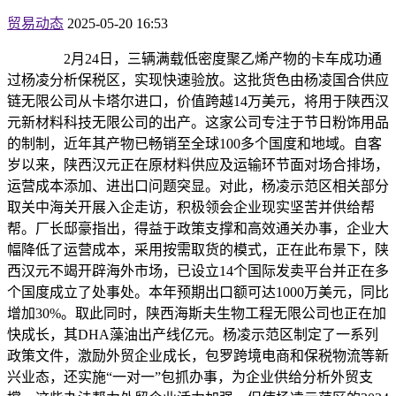
贸易动态
2025-05-20 16:53
2月24日，三辆满载低密度聚乙烯产物的卡车成功通
过杨凌分析保税区，实现快速验放。这批货色由杨凌国合供应
链无限公司从卡塔尔进口，价值跨越14万美元，将用于陕西汉
元新材料科技无限公司的出产。这家公司专注于节日粉饰用品
的制制，近年其产物已畅销至全球100多个国度和地域。自客
岁以来，陕西汉元正在原材料供应及运输环节面对场合排场，
运营成本添加、进出口问题突显。对此，杨凌示范区相关部分
取关中海关开展入企走访，积极领会企业现实坚苦并供给帮
帮。厂长邸豪指出，得益于政策支撑和高效通关办事，企业大
幅降低了运营成本，采用按需取货的模式，正在此布景下，陕
西汉元不竭开辟海外市场，已设立14个国际发卖平台并正在多
个国度成立了处事处。本年预期出口额可达1000万美元，同比
增加30%。取此同时，陕西海斯夫生物工程无限公司也正在加
快成长，其DHA藻油出产线亿元。杨凌示范区制定了一系列
政策文件，激励外贸企业成长，包罗跨境电商和保税物流等新
兴业态，还实施“一对一”包抓办事，为企业供给分析外贸支